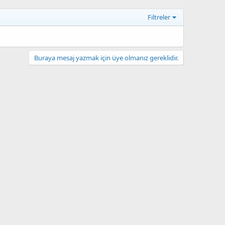
Filtreler
Buraya mesaj yazmak için üye olmanız gereklidir.