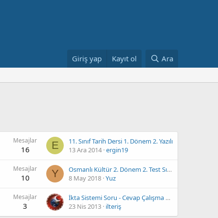
Giriş yap
Kayıt ol
Ara
Mesajlar
11. Sınıf Tarih Dersi 1. Dönem 2. Yazılı
E
16
13 Ara 2014
ergin19
Mesajlar
Osmanlı Kültür 2. Dönem 2. Test Sınavı (Ekonomi-Eğitim)(A-B Gurubu)
Y
10
8 May 2018
Yuz
Mesajlar
İkta Sistemi Soru - Cevap Çalışma Kağıdı
3
23 Nis 2013
ilteriş