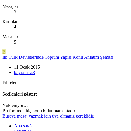
Mesajlar
5
Konular
4
Mesajlar
5
B
İlk Türk Devletlerinde Toplum Yapısı Konu Anlatım Şeması
11 Ocak 2015
bayram123
Filtreler
Seçilenleri göster:
Yükleniyor…
Bu forumda hiç konu bulunmamaktadır.
Buraya mesaj yazmak için üye olmanız gereklidir.
Ana sayfa