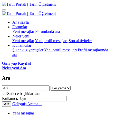
Ana sayfa
Forumlar
Yeni mesajlar
Forumlarda ara
Neler yeni
Yeni mesajlar
Yeni profil mesajları
Son aktiviteler
Kullanıcılar
Şu anki ziyaretçiler
Yeni profil mesajları
Profil mesajlarında
ara
Giriş yap
Kayıt ol
Neler yeni
Ara
Ara
Sadece başlıkları ara
Kullanıcı:
Gelişmiş Arama…
Ara
Yeni mesajlar