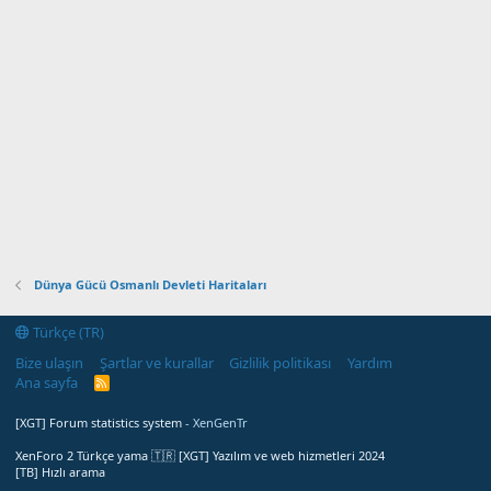
Dünya Gücü Osmanlı Devleti Haritaları
Türkçe (TR)
Bize ulaşın
Şartlar ve kurallar
Gizlilik politikası
Yardım
Ana sayfa
R
S
S
[XGT] Forum statistics system
- XenGenTr
XenForo 2 Türkçe yama 🇹🇷 [XGT] Yazılım ve web hizmetleri 2024
[TB] Hızlı arama