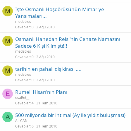
İşte Osmanlı Hoşgörüsünün Mimariye
M
Yansımaları...
medetres
Cevaplar
0
2 Ağu 2010
Osmanlı Hanedan Reisi'nin Cenaze Namazını
M
Sadece 6 Kişi Kılmıştı!!!
medetres
Cevaplar
0
2 Ağu 2010
tarihin en pahalı diş kirası ....
M
medetres
Cevaplar
0
2 Ağu 2010
Rumeli Hisarı'nın Planı
E
esaRet__
Cevaplar
4
31 Tem 2010
500 milyonda bir ihtimal (Ay ile yıldız buluşması)
A
Ali CAN
Cevaplar
6
31 Tem 2010