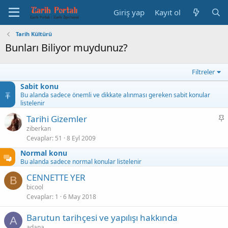
Giriş yap
Kayıt ol
Tarih Kültürü
Bunları Biliyor muydunuz?
Filtreler
Sabit konu
Bu alanda sadece önemli ve dikkate alınması gereken sabit konular
listelenir
S
Tarihi Gizemler
a
ziberkan
Cevaplar
51
8 Eyl 2009
b
i
Normal konu
t
Bu alanda sadece normal konular listelenir
CENNETTE YER
B
bicool
Cevaplar
1
6 May 2018
Barutun tarihçesi ve yapılışı hakkında
A
adana