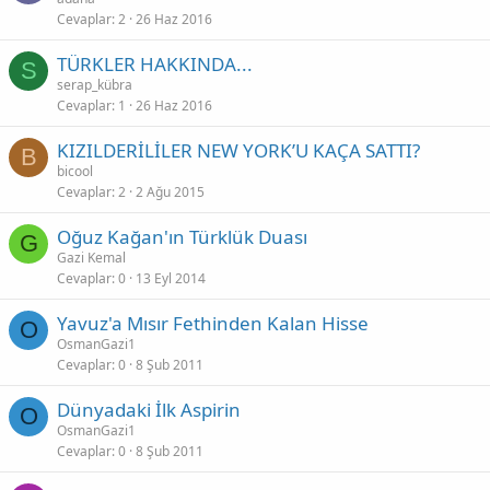
Cevaplar
2
26 Haz 2016
TÜRKLER HAKKINDA...
S
serap_kübra
Cevaplar
1
26 Haz 2016
KIZILDERİLİLER NEW YORK’U KAÇA SATTI?
B
bicool
Cevaplar
2
2 Ağu 2015
Oğuz Kağan'ın Türklük Duası
G
Gazi Kemal
Cevaplar
0
13 Eyl 2014
Yavuz'a Mısır Fethinden Kalan Hisse
O
OsmanGazi1
Cevaplar
0
8 Şub 2011
Dünyadaki İlk Aspirin
O
OsmanGazi1
Cevaplar
0
8 Şub 2011