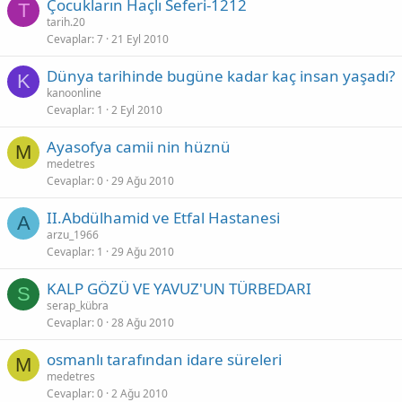
Çocukların Haçlı Seferi-1212
T
tarih.20
Cevaplar
7
21 Eyl 2010
Dünya tarihinde bugüne kadar kaç insan yaşadı?
K
kanoonline
Cevaplar
1
2 Eyl 2010
Ayasofya camii nin hüznü
M
medetres
Cevaplar
0
29 Ağu 2010
II.Abdülhamid ve Etfal Hastanesi
A
arzu_1966
Cevaplar
1
29 Ağu 2010
KALP GÖZÜ VE YAVUZ'UN TÜRBEDARI
S
serap_kübra
Cevaplar
0
28 Ağu 2010
osmanlı tarafından idare süreleri
M
medetres
Cevaplar
0
2 Ağu 2010