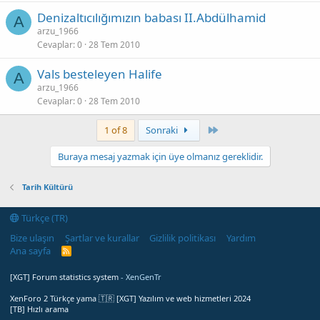
Denizaltıcılığımızın babası II.Abdülhamid
A
arzu_1966
Cevaplar
0
28 Tem 2010
Vals besteleyen Halife
A
arzu_1966
Cevaplar
0
28 Tem 2010
Son
1 of 8
Sonraki
Buraya mesaj yazmak için üye olmanız gereklidir.
Tarih Kültürü
Türkçe (TR)
Bize ulaşın
Şartlar ve kurallar
Gizlilik politikası
Yardım
Ana sayfa
R
S
S
[XGT] Forum statistics system
- XenGenTr
XenForo 2 Türkçe yama 🇹🇷 [XGT] Yazılım ve web hizmetleri 2024
[TB] Hızlı arama