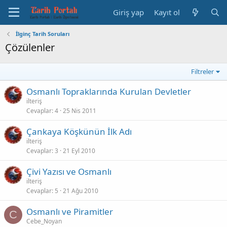
Giriş yap
Kayıt ol
İlginç Tarih Soruları
Çözülenler
Filtreler
Osmanlı Topraklarında Kurulan Devletler
ilteriş
Cevaplar
4
25 Nis 2011
Çankaya Köşkünün İlk Adı
ilteriş
Cevaplar
3
21 Eyl 2010
Çivi Yazısı ve Osmanlı
ilteriş
Cevaplar
5
21 Ağu 2010
Osmanlı ve Piramitler
C
Cebe_Noyan