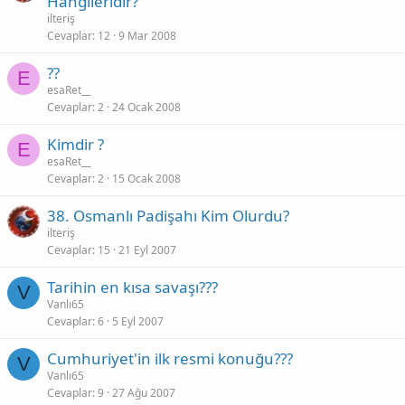
Hangileridir?
ilteriş
Cevaplar
12
9 Mar 2008
??
E
esaRet__
Cevaplar
2
24 Ocak 2008
Kimdir ?
E
esaRet__
Cevaplar
2
15 Ocak 2008
38. Osmanlı Padişahı Kim Olurdu?
ilteriş
Cevaplar
15
21 Eyl 2007
Tarihin en kısa savaşı???
V
Vanlı65
Cevaplar
6
5 Eyl 2007
Cumhuriyet'in ilk resmi konuğu???
V
Vanlı65
Cevaplar
9
27 Ağu 2007