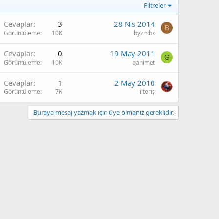
Filtreler
Cevaplar
3
28 Nis 2014
B
Görüntüleme
10K
byzmbk
Cevaplar
0
19 May 2011
G
Görüntüleme
10K
ganimet
Cevaplar
1
2 May 2010
Görüntüleme
7K
ilteriş
Buraya mesaj yazmak için üye olmanız gereklidir.