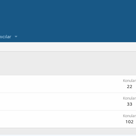
ıcılar
Konular
22
Konular
33
Konular
102