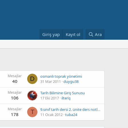
Giriş yap
Kayıt ol
Ara
Mesajlar
osmanlı toprak yönetimi
D
40
31 Mar 2011
duygu38
Mesajlar
Tarih Bilimine Giriş Sunusu
106
17 Eki 2017
ilteriş
Mesajlar
9.sınıf tarih dersi 2. ünite ders notlarını yayınlarmısınız.?15 dk. içinde
T
178
11 Ocak 2012
tuba24