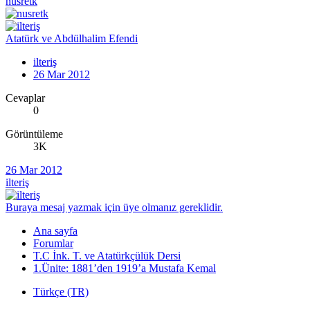
nusretk
Atatürk ve Abdülhalim Efendi
ilteriş
26 Mar 2012
Cevaplar
0
Görüntüleme
3K
26 Mar 2012
ilteriş
Buraya mesaj yazmak için üye olmanız gereklidir.
Ana sayfa
Forumlar
T.C İnk. T. ve Atatürkçülük Dersi
1.Ünite: 1881’den 1919’a Mustafa Kemal
Türkçe (TR)