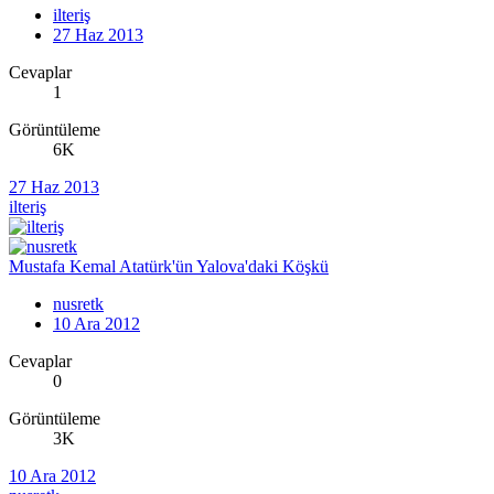
ilteriş
27 Haz 2013
Cevaplar
1
Görüntüleme
6K
27 Haz 2013
ilteriş
Mustafa Kemal Atatürk'ün Yalova'daki Köşkü
nusretk
10 Ara 2012
Cevaplar
0
Görüntüleme
3K
10 Ara 2012