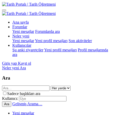
Ana sayfa
Forumlar
Yeni mesajlar
Forumlarda ara
Neler yeni
Yeni mesajlar
Yeni profil mesajları
Son aktiviteler
Kullanıcılar
Şu anki ziyaretçiler
Yeni profil mesajları
Profil mesajlarında
ara
Giriş yap
Kayıt ol
Neler yeni
Ara
Ara
Sadece başlıkları ara
Kullanıcı:
Gelişmiş Arama…
Ara
Yeni mesajlar