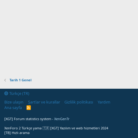
Tarih 1 Genel
Türkçe (TR)
Bize ulaşın
Şartlar ve kurallar
Gizlilik politikası
Yardım
Ana sayfa
R
S
S
[XGT] Forum statistics system
- XenGenTr
XenForo 2 Türkçe yama 🇹🇷 [XGT] Yazılım ve web hizmetleri 2024
[TB] Hızlı arama