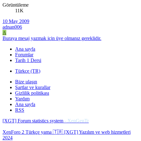
Görüntüleme
11K
10 May 2009
adnan006
A
Buraya mesaj yazmak için üye olmanız gereklidir.
Ana sayfa
Forumlar
Tarih 1 Dersi
Türkçe (TR)
Bize ulaşın
Şartlar ve kurallar
Gizlilik politikası
Yardım
Ana sayfa
RSS
[XGT] Forum statistics system
- XenGenTr
XenForo 2 Türkçe yama 🇹🇷 [XGT] Yazılım ve web hizmetleri
2024