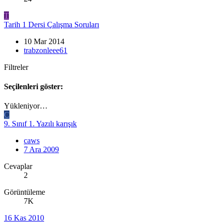
T
Tarih 1 Dersi Çalışma Soruları
10 Mar 2014
trabzonleee61
Filtreler
Seçilenleri göster:
Yükleniyor…
C
9. Sınıf 1. Yazılı karışık
caws
7 Ara 2009
Cevaplar
2
Görüntüleme
7K
16 Kas 2010