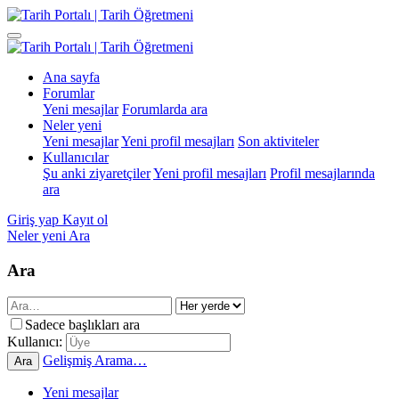
Ana sayfa
Forumlar
Yeni mesajlar
Forumlarda ara
Neler yeni
Yeni mesajlar
Yeni profil mesajları
Son aktiviteler
Kullanıcılar
Şu anki ziyaretçiler
Yeni profil mesajları
Profil mesajlarında
ara
Giriş yap
Kayıt ol
Neler yeni
Ara
Ara
Sadece başlıkları ara
Kullanıcı:
Gelişmiş Arama…
Ara
Yeni mesajlar