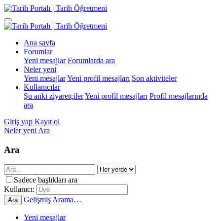
Ana sayfa
Forumlar
Yeni mesajlar
Forumlarda ara
Neler yeni
Yeni mesajlar
Yeni profil mesajları
Son aktiviteler
Kullanıcılar
Şu anki ziyaretçiler
Yeni profil mesajları
Profil mesajlarında
ara
Giriş yap
Kayıt ol
Neler yeni
Ara
Ara
Sadece başlıkları ara
Kullanıcı:
Gelişmiş Arama…
Ara
Yeni mesajlar