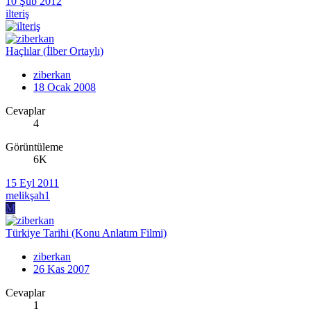
10 Şub 2012
ilteriş
Haçlılar (İlber Ortaylı)
ziberkan
18 Ocak 2008
Cevaplar
4
Görüntüleme
6K
15 Eyl 2011
melikşah1
M
Türkiye Tarihi (Konu Anlatım Filmi)
ziberkan
26 Kas 2007
Cevaplar
1