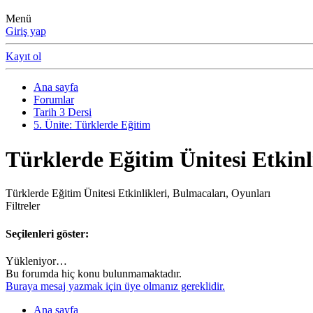
Menü
Giriş yap
Kayıt ol
Ana sayfa
Forumlar
Tarih 3 Dersi
5. Ünite: Türklerde Eğitim
Türklerde Eğitim Ünitesi Etkinl
Türklerde Eğitim Ünitesi Etkinlikleri, Bulmacaları, Oyunları
Filtreler
Seçilenleri göster:
Yükleniyor…
Bu forumda hiç konu bulunmamaktadır.
Buraya mesaj yazmak için üye olmanız gereklidir.
Ana sayfa