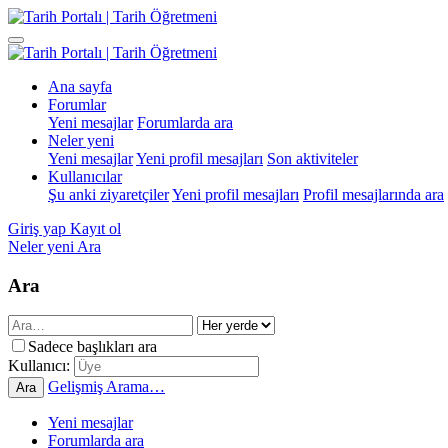
Ana sayfa
Forumlar
Yeni mesajlar
Forumlarda ara
Neler yeni
Yeni mesajlar
Yeni profil mesajları
Son aktiviteler
Kullanıcılar
Şu anki ziyaretçiler
Yeni profil mesajları
Profil mesajlarında ara
Giriş yap
Kayıt ol
Neler yeni
Ara
Ara
Sadece başlıkları ara
Kullanıcı:
Gelişmiş Arama…
Ara
Yeni mesajlar
Forumlarda ara