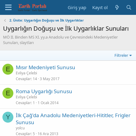
Giriş yap
Kayıt ol
2. Ünite: Uygarlığın Doğuşu ve İlk Uygarlıklar
Uygarlığın Doğuşu ve İlk Uygarlıklar Sunuları
MÖ II. Binden MS XI. yy.a Anadolu ve Çevresindeki Medeniyetler
Sunuları, slaytları
Filtreler
Mısır Medeniyeti Sunusu
E
Evliya Çelebi
Cevaplar
14
3 May 2017
Roma Uygarlığı Sunusu
E
Evliya Çelebi
Cevaplar
1
1 Ocak 2014
İlk Çağ'da Anadolu Medeniyetleri-Hititler, Frigler
Y
Sunusu
yolcu
Cevaplar
5
16 Ara 2013