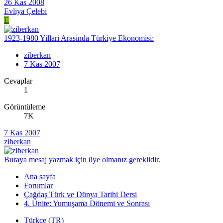
26 Kas 2008
Evliya Çelebi
E
1923-1980 Yillari Arasinda Türkiye Ekonomisi:
ziberkan
7 Kas 2007
Cevaplar
1
Görüntüleme
7K
7 Kas 2007
ziberkan
Buraya mesaj yazmak için üye olmanız gereklidir.
Ana sayfa
Forumlar
Çağdaş Türk ve Dünya Tarihi Dersi
4. Ünite: Yumuşama Dönemi ve Sonrası
Türkçe (TR)