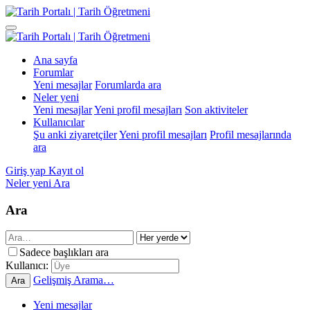
Ana sayfa
Forumlar
Yeni mesajlar
Forumlarda ara
Neler yeni
Yeni mesajlar
Yeni profil mesajları
Son aktiviteler
Kullanıcılar
Şu anki ziyaretçiler
Yeni profil mesajları
Profil mesajlarında
ara
Giriş yap
Kayıt ol
Neler yeni
Ara
Ara
Sadece başlıkları ara
Kullanıcı:
Gelişmiş Arama…
Ara
Yeni mesajlar