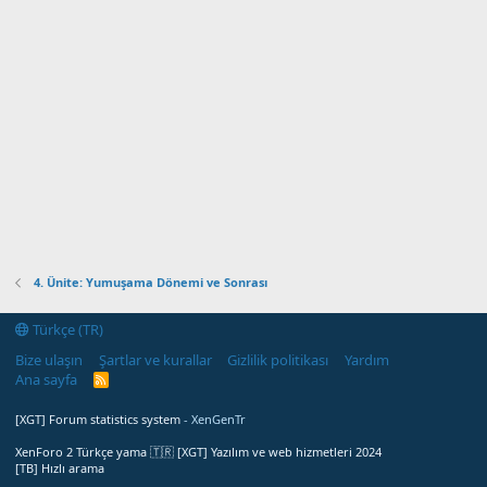
4. Ünite: Yumuşama Dönemi ve Sonrası
Türkçe (TR)
Bize ulaşın
Şartlar ve kurallar
Gizlilik politikası
Yardım
Ana sayfa
R
S
S
[XGT] Forum statistics system
- XenGenTr
XenForo 2 Türkçe yama 🇹🇷 [XGT] Yazılım ve web hizmetleri 2024
[TB] Hızlı arama