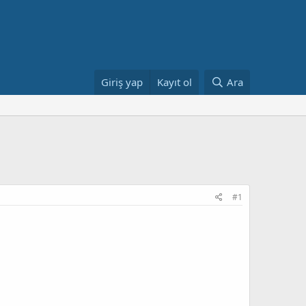
Giriş yap
Kayıt ol
Ara
#1