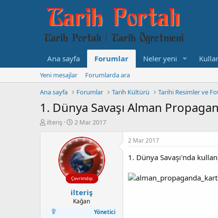
Ana sayfa
Forumlar
Neler yeni
Kullan
Yeni mesajlar
Forumlarda ara
Ana sayfa
Forumlar
Tarih Kültürü
Tarihi Resimler ve Fo
1. Dünya Savaşı Alman Propagand
K
B
ilteriş
2 Mar 2017
o
a
n
ş
2 Mar 2017
b
l
u
a
1. Dünya Savaşı'nda kullan
y
n
u
g
Çevrimdışı
b
ı
ilteriş
a
ç
ş
t
Kağan
l
a
Yönetici