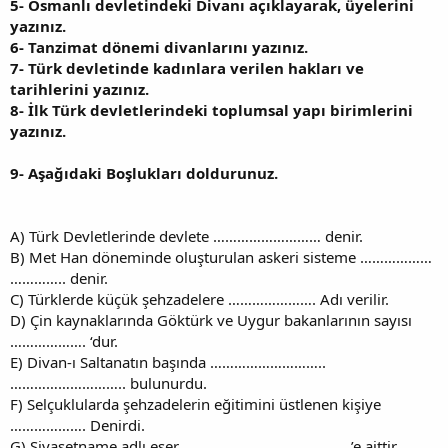
5-
Osmanlı devletindeki Divanı açıklayarak, üyelerini
yazınız.
6-
Tanzimat dönemi divanlarını yazınız.
7-
Türk devletinde kadınlara verilen hakları ve
tarihlerini yazınız.
8-
İlk Türk devletlerindeki toplumsal yapı birimlerini
yazınız.
9-
Aşağıdaki Boşlukları doldurunuz.
A) Türk Devletlerinde devlete ……………………… denir.
B) Met Han döneminde oluşturulan askeri sisteme ………………
………….. denir.
C) Türklerde küçük şehzadelere …………………. Adı verilir.
D) Çin kaynaklarında Göktürk ve Uygur bakanlarının sayısı
………………. ‘dur.
E) Divan-ı Saltanatın başında ………………………..
……………………….. bulunurdu.
F) Selçuklularda şehzadelerin eğitimini üstlenen kişiye
………………. Denirdi.
G) Siyasetname adlı eser …………………… ……………..’e aittir.