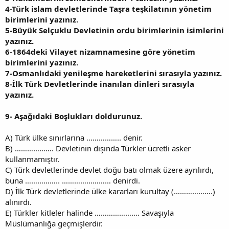
4-
Türk islam devletlerinde Taşra teşkilatının yönetim
birimlerini yazınız.
5-
Büyük Selçuklu Devletinin ordu birimlerinin isimlerini
yazınız.
6-
1864deki Vilayet nizamnamesine göre yönetim
birimlerini yazınız.
7-
Osmanlıdaki yenileşme hareketlerini sırasıyla yazınız.
8-
İlk Türk Devletlerinde inanılan dinleri sırasıyla
yazınız.
9-
Aşağıdaki Boşlukları doldurunuz.
A) Türk ülke sınırlarına …………….. denir.
B) ………………. Devletinin dışında Türkler ücretli asker
kullanmamıştır.
C) Türk devletlerinde devlet doğu batı olmak üzere ayrılırdı,
buna …………….. …………………… denirdi.
D) İlk Türk devletlerinde ülke kararları kurultay (……………….)
alınırdı.
E) Türkler kitleler halinde …………………. Savaşıyla
Müslümanlığa geçmişlerdir.