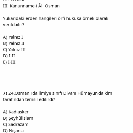
III. Kanunname-i Âli Osman
Yukarıdakilerden hangileri örfi hukuka örnek olarak
verilebilir?
A) Yalnız I
B) Yalnız II
C) Yalnız III
D) I-II
E) I-III
7)
24.Osmanlı’da ilmiye sınıfı Divanı Hümayun’da kim
tarafından temsil edilirdi?
A) Kadıasker
B) Şeyhülislam
C) Sadrazam
D) Nişancı