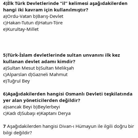
4)İlk Türk Devletlerinde “il” kelimesi aşağıdakilerden
hangi iki kavram için kullanılmıştır?
a)Ordu-Vatan b)Barış-Devlet
c)Hakan-Tutun d)Hatun-Töre
e)Kurultay-Millet
5)Türk-İslam devletlerinde sultan unvanını ilk kez
kullanan devlet adamı kimdir?
a)Sultan Mesut b)Sultan Melikşah
c)Alparslan d)Gazneli Mahmut
e)Tuğrul Bey
6)Aşağıdakilerden hangisi Osmanlı Devleti teşkilatında
yer alan yöneticilerden değildir?
a)sancak Beyi b)Beylerbeyi
c)Kadı d)Subaşı e)Kaptanı Derya
7
Aşağıdakilerden hangisi Divan-ı Hümayun ile ilgili doğru bir
bilgi değildir?