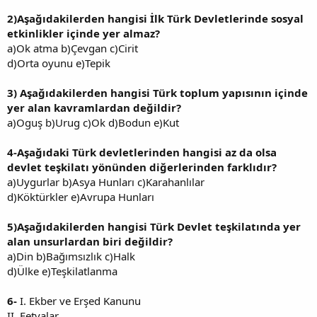
2)Aşağıdakilerden hangisi İlk Türk Devletlerinde sosyal
etkinlikler içinde yer almaz?
a)Ok atma b)Çevgan c)Cirit
d)Orta oyunu e)Tepik
3)
Aşağıdakilerden hangisi Türk toplum yapısının içinde
yer alan kavramlardan değildir?
a)Oguş b)Urug c)Ok d)Bodun e)Kut
4-Aşağıdaki Türk devletlerinden hangisi az da olsa
devlet teşkilatı yönünden diğerlerinden farklıdır?
a)Uygurlar b)Asya Hunları c)Karahanlılar
d)Köktürkler e)Avrupa Hunları
5)Aşağıdakilerden hangisi Türk Devlet teşkilatında yer
alan unsurlardan biri değildir?
a)Din b)Bağımsızlık c)Halk
d)Ülke e)Teşkilatlanma
6-
I. Ekber ve Erşed Kanunu
II. Fetvalar