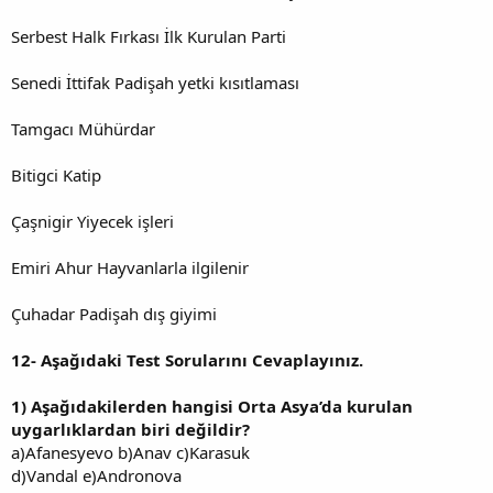
Serbest Halk Fırkası İlk Kurulan Parti
Senedi İttifak Padişah yetki kısıtlaması
Tamgacı Mühürdar
Bitigci Katip
Çaşnigir Yiyecek işleri
Emiri Ahur Hayvanlarla ilgilenir
Çuhadar Padişah dış giyimi
12-
Aşağıdaki Test Sorularını Cevaplayınız.
1)
Aşağıdakilerden hangisi Orta Asya’da kurulan
uygarlıklardan biri değildir?
a)Afanesyevo b)Anav c)Karasuk
d)Vandal e)Andronova