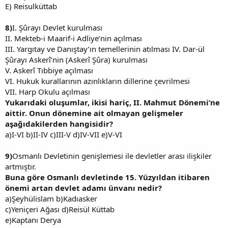
E) Reisulküttab
8)
I. Şûrayı Devlet kurulması
II. Mekteb-i Maarif-i Adliye’nin açılması
III. Yargıtay ve Danıştay’ın temellerinin atılması IV. Dar-ül
Şûrayı Askerî’nin (Askerî Şûra) kurulması
V. Askerî Tıbbiye açılması
VI. Hukuk kurallarının azınlıkların dillerine çevrilmesi
VII. Harp Okulu açılması
Yukarıdaki oluşumlar, ikisi hariç, II. Mahmut Dönemi’ne
aittir. Onun dönemine ait olmayan gelişmeler
aşağıdakilerden hangisidir?
a)I-VI b)II-IV c)III-V d)IV-VII e)V-VI
9)
Osmanlı Devletinin genişlemesi ile devletler arası ilişkiler
artmıştır.
Buna göre Osmanlı devletinde 15. Yüzyıldan itibaren
önemi artan devlet adamı ünvanı nedir?
a)Şeyhülislam b)Kadıasker
c)Yeniçeri Ağası d)Reisül Küttab
e)Kaptanı Derya