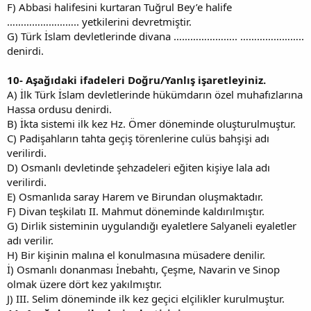
F) Abbasi halifesini kurtaran Tuğrul Bey’e halife
…………………….. yetkilerini devretmiştir.
G) Türk İslam devletlerinde divana ………………….. …………………..
denirdi.
10-
Aşağıdaki ifadeleri Doğru/Yanlış işaretleyiniz.
A) İlk Türk İslam devletlerinde hükümdarın özel muhafızlarına
Hassa ordusu denirdi.
B) İkta sistemi ilk kez Hz. Ömer döneminde oluşturulmuştur.
C) Padişahların tahta geçiş törenlerine culüs bahşişi adı
verilirdi.
D) Osmanlı devletinde şehzadeleri eğiten kişiye lala adı
verilirdi.
E) Osmanlıda saray Harem ve Birundan oluşmaktadır.
F) Divan teşkilatı II. Mahmut döneminde kaldırılmıştır.
G) Dirlik sisteminin uygulandığı eyaletlere Salyaneli eyaletler
adı verilir.
H) Bir kişinin malına el konulmasına müsadere denilir.
İ) Osmanlı donanması İnebahtı, Çeşme, Navarin ve Sinop
olmak üzere dört kez yakılmıştır.
J) III. Selim döneminde ilk kez geçici elçilikler kurulmuştur.