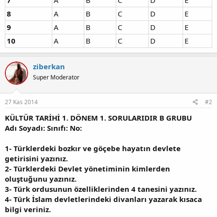
8
A
B
C
D
E
9
A
B
C
D
E
10
A
B
C
D
E
ziberkan
Super Moderator
27 Kas 2014
#2
KÜLTÜR TARİHİ 1. DÖNEM 1. SORULARIDIR B GRUBU
Adı Soyadı: Sınıfı: No:
1-
Türklerdeki bozkır ve göçebe hayatın devlete
getirisini yazınız.
2-
Türklerdeki Devlet yönetiminin kimlerden
oluştuğunu yazınız.
3-
Türk ordusunun özelliklerinden 4 tanesini yazınız.
4-
Türk İslam devletlerindeki divanları yazarak kısaca
bilgi veriniz.