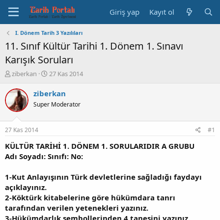
Giriş yap
Kayıt ol
I. Dönem Tarih 3 Yazılıları
11. Sınıf Kültür Tarihi 1. Dönem 1. Sınavı
Karışık Soruları
K
B
ziberkan
27 Kas 2014
o
a
n
ş
ziberkan
b
l
Super Moderator
u
a
y
n
u
g
27 Kas 2014
#1
b
ı
a
ç
KÜLTÜR TARİHİ 1. DÖNEM 1. SORULARIDIR A GRUBU
ş
t
Adı Soyadı: Sınıfı: No:
l
a
a
r
1-
Kut Anlayışının Türk devletlerine sağladığı faydayı
t
i
açıklayınız.
a
h
2-
Köktürk kitabelerine göre hükümdara tanrı
n
i
tarafından verilen yetenekleri yazınız.
3-
Hükümdarlık sembollerinden 4 tanesini yazınız.