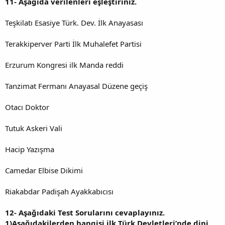
11-
Aşağıda verilenleri eşleştiriniz.
Teşkilatı Esasiye Türk. Dev. İlk Anayasası
Terakkiperver Parti İlk Muhalefet Partisi
Erzurum Kongresi ilk Manda reddi
Tanzimat Fermanı Anayasal Düzene geçiş
Otacı Doktor
Tutuk Askeri Vali
Hacip Yazışma
Camedar Elbise Dikimi
Riakabdar Padişah Ayakkabıcısı
12-
Aşağıdaki Test Sorularını cevaplayınız.
1)Aşağıdakilerden hangisi ilk Türk Devletleri’nde dini