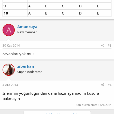
9
A
B
C
D
E
10
A
B
C
D
E
Amanruya
A
New member
30 Kas 2014
#3
cavapları yok mu?
ziberkan
Super Moderator
4 Ara 2014
#4
İslerimin yoğunluğundan daha hazirlayamadım kusura
bakmayin
Son düzenleme:
5 Ara 2014