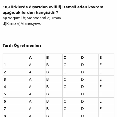
10)Türklerde dışarıdan evliliği temsil eden kavram
aşağıdakilerden hangisidir?
a)Exogami b)Monogami c)Umay
d)Kımız e)Afanesyevo
Tarih Öğretmenleri
A
B
C
D
E
1
A
B
C
D
E
2
A
B
C
D
E
3
A
B
C
D
E
4
A
B
C
D
E
5
A
B
C
D
E
6
A
B
C
D
E
7
A
B
C
D
E
8
A
B
C
D
E