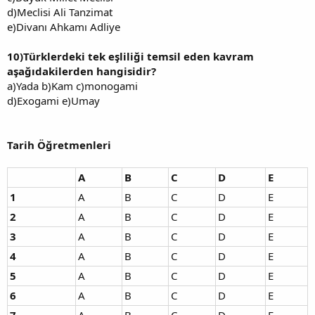
d)Meclisi Ali Tanzimat
e)Divanı Ahkamı Adliye
10)Türklerdeki tek eşliliği temsil eden kavram
aşağıdakilerden hangisidir?
a)Yada b)Kam c)monogami
d)Exogami e)Umay
Tarih Öğretmenleri
A
B
C
D
E
1
A
B
C
D
E
2
A
B
C
D
E
3
A
B
C
D
E
4
A
B
C
D
E
5
A
B
C
D
E
6
A
B
C
D
E
7
A
B
C
D
E