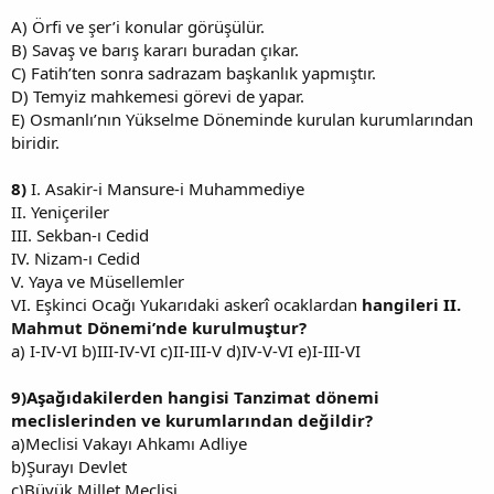
A) Örfi ve şer’i konular görüşülür.
B) Savaş ve barış kararı buradan çıkar.
C) Fatih’ten sonra sadrazam başkanlık yapmıştır.
D) Temyiz mahkemesi görevi de yapar.
E) Osmanlı’nın Yükselme Döneminde kurulan kurumlarından
biridir.
8)
I. Asakir-i Mansure-i Muhammediye
II. Yeniçeriler
III. Sekban-ı Cedid
IV. Nizam-ı Cedid
V. Yaya ve Müsellemler
VI. Eşkinci Ocağı Yukarıdaki askerî ocaklardan
hangileri II.
Mahmut Dönemi’nde kurulmuştur?
a) I-IV-VI b)III-IV-VI c)II-III-V d)IV-V-VI e)I-III-VI
9)Aşağıdakilerden hangisi Tanzimat dönemi
meclislerinden ve kurumlarından değildir?
a)Meclisi Vakayı Ahkamı Adliye
b)Şurayı Devlet
c)Büyük Millet Meclisi