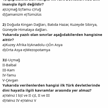
inanışla ilgili değildir?
a)Uçmağ b)Tamu c)Yuğ
d)Şamanizm e)Tümülüs
2)
Doğuda Kingan Dağları, Batıda Hazar, Kuzeyde Sibirya,
Güneyde Himalaya dağları.
Yukarıda yazılı olan sınırlar aşağıdakilerden hangisine
aittir?
a)Kuzey Afrika b)Anadolu c)Ön Asya
d)Orta Asya e)Mezopotamya
3)
I-Uçmağ
II-Balbal
III-Kam
IV-Tamu
V-Çevgan
Yukarıda verilenlerden hangisi ilk Türk devletlerinde
dini hayatla ilgili kavramlar arasında yer almaz?
a)Yalnız I b)I ve II c)I, II ve III
d)Yalnız IV e)Yalnız V