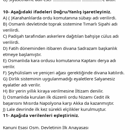
10-
Aşağıdaki ifadeleri Doğru/Yanlış işaretleyiniz.
A) ( )Karahanlılarda ordu komutanına sübaşı adı verilirdi.
B) Osmanlı devletinde toprak sistemine Tımarlı Sipahi adı
verilirdi.
C) Padişah tarafından askerlere dağıtılan bahşişe cülus adı
verilirdi.
D) Fatih döneminden itibaren divana Sadrazam başkanlık
etmeye başlamıştır.
E) Osmanlıda kara ordusu komutanına Kaptanı derya adı
verilir.
F) Şeyhülislam ve yeniçeri ağası gerektiğinde divana katılırdı.
G) Dirlik sisteminin uygulanmadığı eyaletlere Salyanesiz
eyalatler adı verilir.
H) Bir yerin yıllık kiraya verilmesine İltizam denilir.
İ) Osmanlıda kurulan ilk düzenli ordu Nizamı Cedit ilk
başarısını Mısırda Napolyona karşı Akka da kazanmıştır.
J) Lale devrinde ilk kez sürekli elçilikler kurulmuştur.
11-
Aşağıda verilenleri eşleştiriniz.
Kanuni Esasi Osm. Devletinin İlk Anayasası