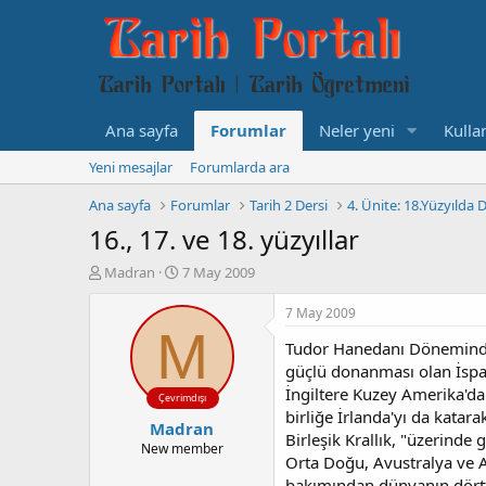
Ana sayfa
Forumlar
Neler yeni
Kullan
Yeni mesajlar
Forumlarda ara
Ana sayfa
Forumlar
Tarih 2 Dersi
4. Ünite: 18.Yüzyılda
16., 17. ve 18. yüzyıllar
K
B
Madran
7 May 2009
o
a
n
ş
7 May 2009
b
l
M
Tudor Hanedanı Döneminde İn
u
a
y
n
güçlü donanması olan İspan
u
g
İngiltere Kuzey Amerika'da 
Çevrimdışı
b
ı
birliğe İrlanda'yı da katar
Madran
a
ç
Birleşik Krallık, "üzerind
ş
t
New member
Orta Doğu, Avustralya ve Af
l
a
bakımından dünyanın dörtte