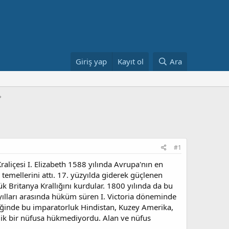
Giriş yap
Kayıt ol
Ara
#1
raliçesi I. Elizabeth 1588 yılında Avrupa'nın en
emellerini attı. 17. yüzyılda giderek güçlenen
k Britanya Krallığını kurdular. 1800 yılında da bu
 yılları arasında hüküm süren I. Victoria döneminde
iğinde bu imparatorluk Hindistan, Kuzey Amerika,
şilik bir nüfusa hükmediyordu. Alan ve nüfus