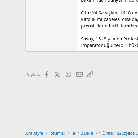
a
r
t
i
a
h
Otuz Yıl Savaşları, 1618 il
n
i
Katolik mücadelesi olsa da
prensliklerin farklı taraflar
Savaş, 1648 yılında Protes
İmparatorluğu herbiri hükü
Facebook
X (Twitter)
WhatsApp
E-posta
Link
Paylaş:
Ana sayfa
Forumlar
Tarih 2 Dersi
4. Ünite: 18.Yüzyılda