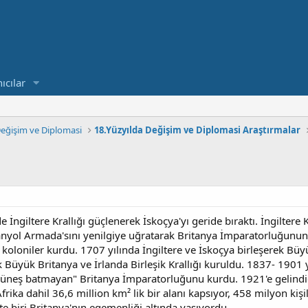
ıcılar
 Değişim ve Diplomasi
18.Yüzyılda Değişim ve Diplomasi Araştırmalar
giltere Krallığı güçlenerek İskoçya'yı geride bıraktı. İngiltere K
yol Armada'sını yenilgiye uğratarak Britanya İmparatorluğunun t
koloniler kurdu. 1707 yılında İngiltere ve İskoçya birleşerek Büyü
ak Büyük Britanya ve İrlanda Birleşik Krallığı kuruldu. 1837- 1901
e güneş batmayan" Britanya İmparatorluğunu kurdu. 1921'e gelind
rika dahil 36,6 million km² lik bir alanı kapsıyor, 458 milyon ki
 biri Britanya'nın egemenliği altında yaşıyordu.