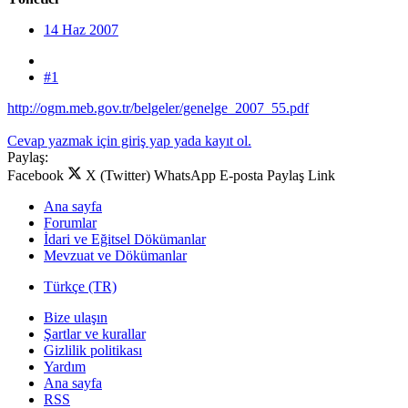
14 Haz 2007
#1
http://ogm.meb.gov.tr/belgeler/genelge_2007_55.pdf
Cevap yazmak için giriş yap yada kayıt ol.
Paylaş:
Facebook
X (Twitter)
WhatsApp
E-posta
Paylaş
Link
Ana sayfa
Forumlar
İdari ve Eğitsel Dökümanlar
Mevzuat ve Dökümanlar
Türkçe (TR)
Bize ulaşın
Şartlar ve kurallar
Gizlilik politikası
Yardım
Ana sayfa
RSS