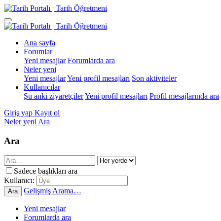
Ana sayfa
Forumlar
Yeni mesajlar
Forumlarda ara
Neler yeni
Yeni mesajlar
Yeni profil mesajları
Son aktiviteler
Kullanıcılar
Şu anki ziyaretçiler
Yeni profil mesajları
Profil mesajlarında ara
Giriş yap
Kayıt ol
Neler yeni
Ara
Ara
Sadece başlıkları ara
Kullanıcı:
Gelişmiş Arama…
Ara
Yeni mesajlar
Forumlarda ara