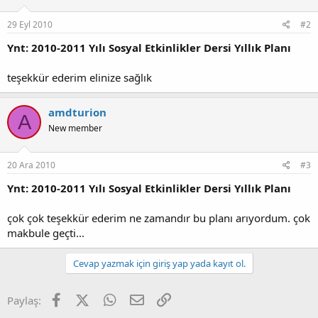
29 Eyl 2010
#2
Ynt: 2010-2011 Yılı Sosyal Etkinlikler Dersi Yıllık Planı
teşekkür ederim elinize sağlık
amdturion
A
New member
20 Ara 2010
#3
Ynt: 2010-2011 Yılı Sosyal Etkinlikler Dersi Yıllık Planı
çok çok teşekkür ederim ne zamandır bu planı arıyordum. çok
makbule geçti...
Cevap yazmak için giriş yap yada kayıt ol.
Facebook
X (Twitter)
WhatsApp
E-posta
Link
Paylaş: