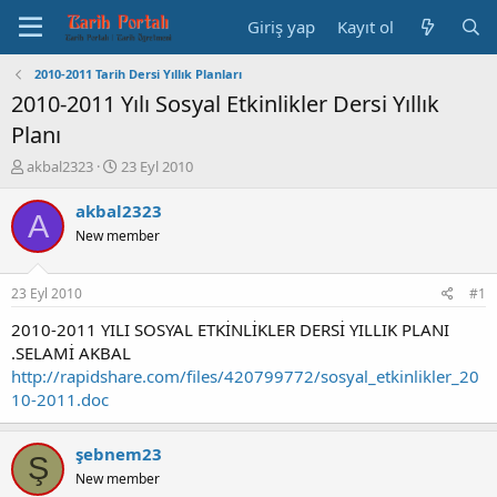
Giriş yap
Kayıt ol
2010-2011 Tarih Dersi Yıllık Planları
2010-2011 Yılı Sosyal Etkinlikler Dersi Yıllık
Planı
K
B
akbal2323
23 Eyl 2010
o
a
n
ş
akbal2323
A
b
l
New member
u
a
y
n
u
g
23 Eyl 2010
#1
b
ı
a
ç
2010-2011 YILI SOSYAL ETKİNLİKLER DERSİ YILLIK PLANI
ş
t
.SELAMİ AKBAL
l
a
http://rapidshare.com/files/420799772/sosyal_etkinlikler_20
a
r
10-2011.doc
t
i
a
h
n
i
şebnem23
Ş
New member