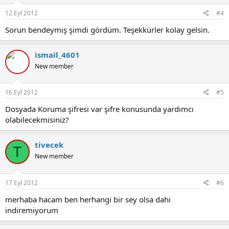
12 Eyl 2012
#4
Sorun bendeymiş şimdi gördüm. Teşekkürler kolay gelsin.
ismail_4601
New member
16 Eyl 2012
#5
Dosyada Koruma şifresi var şifre konusunda yardımcı
olabilecekmisiniz?
tivecek
T
New member
17 Eyl 2012
#6
merhaba hacam ben herhangi bir sey olsa dahi
indiremiyorum