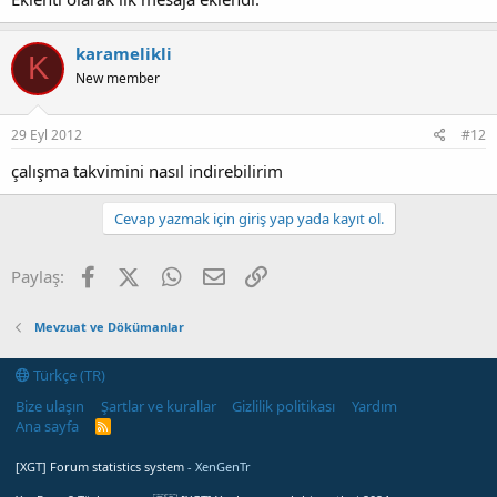
karamelikli
K
New member
29 Eyl 2012
#12
çalışma takvimini nasıl indirebilirim
Cevap yazmak için giriş yap yada kayıt ol.
Facebook
X (Twitter)
WhatsApp
E-posta
Link
Paylaş:
Mevzuat ve Dökümanlar
Türkçe (TR)
Bize ulaşın
Şartlar ve kurallar
Gizlilik politikası
Yardım
Ana sayfa
R
S
S
[XGT] Forum statistics system
- XenGenTr