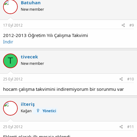
Batuhan
New member
17 Eyl 2012
#9
2012-2013 Öğretim Yılı Çalışma Takvimi
İndir
tivecek
T
New member
25 Eyl 2012
#10
hocam çalışma takvimini indiremiyorum bir sorunmu var
ilteriş
Kağan
Yönetici
25 Eyl 2012
#11
Eklenti olarak ilk mesaja eklendi.