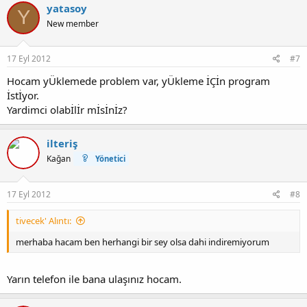
yatasoy
Y
New member
17 Eyl 2012
#7
Hocam yÜklemede problem var, yÜkleme İÇİn program
İstİyor.
Yardimci olabİlİr mİsİnİz?
ilteriş
Kağan
Yönetici
17 Eyl 2012
#8
tivecek' Alıntı:
merhaba hacam ben herhangi bir sey olsa dahi indiremiyorum
Yarın telefon ile bana ulaşınız hocam.