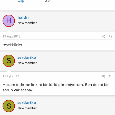
.zip
251
haldir
H
New member
19 Ağu 2012
#2
teşekkürler...
serdariko
S
New member
12 Eyl 2012
#3
Hocam indirme linkini bir türlü göremiyorum. Ben de mi bir
sorun var acaba?
serdariko
S
New member