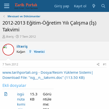
Giriş yap
Kayıt ol
Mevzuat ve Dökümanlar
2012-2013 Eğitim-Öğretim Yılı Çalışma (İş)
Takvimi
K
B
ilteriş
7 Tem 2012
o
a
n
ş
ilteriş
b
l
Kağan
Yönetici
u
a
y
n
u
g
7 Tem 2012
#1
b
ı
a
ç
www.tarihportali.org - Dosya/Resim Yükleme Sistemi|
ş
t
Download File: "isg__n__takvmi.doc" (113.50 KB)
l
a
a
r
Ekli dosyalar
t
i
a
h
isgü
15.3
Görü
n
i
nüta
KB
ntüle
kvmi
me: