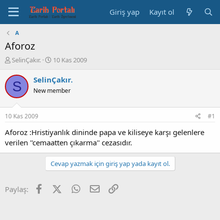
Giriş yap
Kayıt ol
A
Aforoz
K
B
SelinÇakır.
10 Kas 2009
o
a
n
ş
SelinÇakır.
S
b
l
New member
u
a
y
n
u
g
10 Kas 2009
#1
b
ı
a
ç
Aforoz :Hristiyanlık dininde papa ve kiliseye karşı gelenlere
ş
t
verilen ''cemaatten çıkarma'' cezasıdır.
l
a
a
r
Cevap yazmak için giriş yap yada kayıt ol.
t
i
a
h
n
i
Facebook
X (Twitter)
WhatsApp
E-posta
Link
Paylaş: