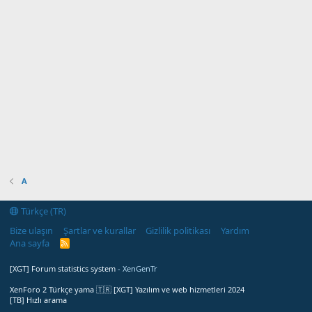
A
Türkçe (TR)
Bize ulaşın
Şartlar ve kurallar
Gizlilik politikası
Yardım
Ana sayfa
R
S
S
[XGT] Forum statistics system
- XenGenTr
XenForo 2 Türkçe yama 🇹🇷 [XGT] Yazılım ve web hizmetleri 2024
[TB] Hızlı arama