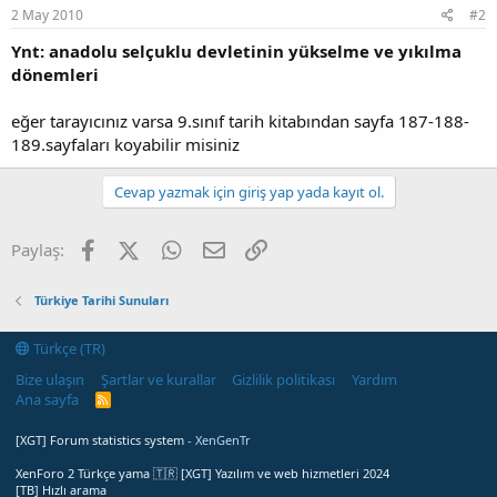
2 May 2010
#2
Ynt: anadolu selçuklu devletinin yükselme ve yıkılma
dönemleri
eğer tarayıcınız varsa 9.sınıf tarih kitabından sayfa 187-188-
189.sayfaları koyabilir misiniz
Cevap yazmak için giriş yap yada kayıt ol.
Facebook
X (Twitter)
WhatsApp
E-posta
Link
Paylaş:
Türkiye Tarihi Sunuları
Türkçe (TR)
Bize ulaşın
Şartlar ve kurallar
Gizlilik politikası
Yardım
Ana sayfa
R
S
S
[XGT] Forum statistics system
- XenGenTr
XenForo 2 Türkçe yama 🇹🇷 [XGT] Yazılım ve web hizmetleri 2024
[TB] Hızlı arama