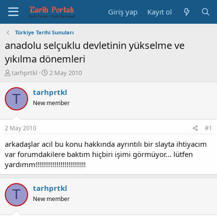
Giriş yap
Kayıt ol
Türkiye Tarihi Sunuları
anadolu selçuklu devletinin yükselme ve
yıkılma dönemleri
K
B
tarhprtkl
2 May 2010
o
a
n
ş
tarhprtkl
T
b
l
New member
u
a
y
n
u
g
2 May 2010
#1
b
ı
a
ç
arkadaşlar acil bu konu hakkında ayrıntılı bir slayta ihtiyacım
ş
t
var forumdakilere baktım hiçbiri işimi görmüyor... lütfen
l
a
yardımm!!!!!!!!!!!!!!!!!!!!!!!!!!
a
r
t
i
a
h
tarhprtkl
T
n
i
New member