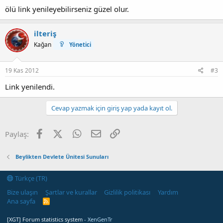
ölü link yenileyebilirseniz güzel olur.
ilteriş
Kağan
Yönetici
19 Kas 2012
#3
Link yenilendi.
Cevap yazmak için giriş yap yada kayıt ol.
Facebook
X (Twitter)
WhatsApp
E-posta
Link
Paylaş:
Beylikten Devlete Ünitesi Sunuları
Türkçe (TR)
Bize ulaşın
Şartlar ve kurallar
Gizlilik politikası
Yardım
Ana sayfa
R
S
S
[XGT] Forum statistics system
- XenGenTr