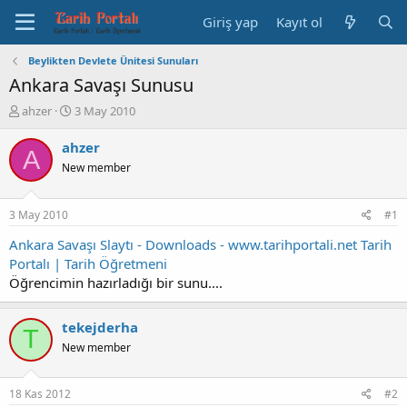
Giriş yap
Kayıt ol
Beylikten Devlete Ünitesi Sunuları
Ankara Savaşı Sunusu
K
B
ahzer
3 May 2010
o
a
n
ş
ahzer
A
b
l
New member
u
a
y
n
u
g
3 May 2010
#1
b
ı
a
ç
Ankara Savaşı Slaytı - Downloads - www.tarihportali.net Tarih
ş
t
Portalı | Tarih Öğretmeni
l
a
Öğrencimin hazırladığı bir sunu....
a
r
t
i
a
h
tekejderha
T
n
i
New member
18 Kas 2012
#2