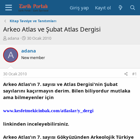
Giriş yap
Kayıt ol
Kitap Tavsiye ve Tanıtımları
Arkeo Atlas ve Şubat Atlas Dergisi
K
B
adana
30 Ocak 2010
o
a
n
ş
adana
A
b
l
New member
u
a
y
n
u
g
30 Ocak 2010
#1
b
ı
a
ç
Arkeo Atlas'ın 7. sayısı ve Atlas Dergisi'nin Şubat
ş
t
sayılarını kaçırmayın derim. Bilen biliyordur mutlaka
l
a
ama bilmeyenler için
a
r
t
i
www.kesfetmekicinbak.com/atlaslar/y_dergi
a
h
n
i
linkinden inceleyebilirsiniz.
Arkeo Atlas'ın 7. sayısı Gökyüzünden Arkeolojik Türkiye