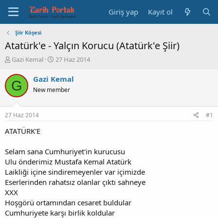
Giriş yap
Kayıt ol
Şiir Köşesi
Atatürk'e - Yalçın Korucu (Atatürk'e Şiir)
K
B
Gazi Kemal
27 Haz 2014
o
a
n
ş
Gazi Kemal
G
b
l
New member
u
a
y
n
u
g
27 Haz 2014
#1
b
ı
a
ç
ATATÜRK'E
ş
t
l
a
Selam sana Cumhuriyet'in kurucusu
a
r
Ulu önderimiz Mustafa Kemal Atatürk
t
i
Laikliği içine sindiremeyenler var içimizde
a
h
Eserlerinden rahatsız olanlar çıktı sahneye
n
i
XXX
Hoşgörü ortamından cesaret buldular
Cumhuriyete karşı birlik koldular