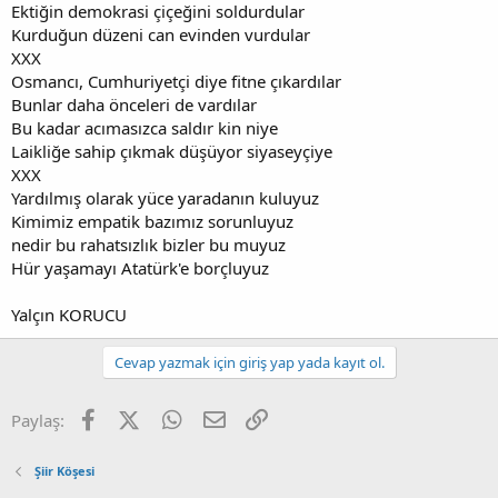
Ektiğin demokrasi çiçeğini soldurdular
Kurduğun düzeni can evinden vurdular
XXX
Osmancı, Cumhuriyetçi diye fitne çıkardılar
Bunlar daha önceleri de vardılar
Bu kadar acımasızca saldır kin niye
Laikliğe sahip çıkmak düşüyor siyaseyçiye
XXX
Yardılmış olarak yüce yaradanın kuluyuz
Kimimiz empatik bazımız sorunluyuz
nedir bu rahatsızlık bizler bu muyuz
Hür yaşamayı Atatürk'e borçluyuz
Yalçın KORUCU
Cevap yazmak için giriş yap yada kayıt ol.
Facebook
X (Twitter)
WhatsApp
E-posta
Link
Paylaş:
Şiir Köşesi