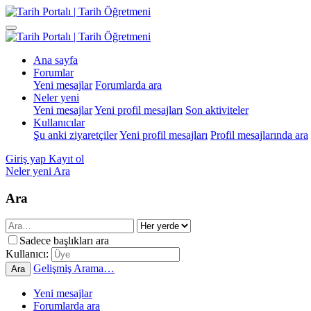
Ana sayfa
Forumlar
Yeni mesajlar
Forumlarda ara
Neler yeni
Yeni mesajlar
Yeni profil mesajları
Son aktiviteler
Kullanıcılar
Şu anki ziyaretçiler
Yeni profil mesajları
Profil mesajlarında ara
Giriş yap
Kayıt ol
Neler yeni
Ara
Ara
Sadece başlıkları ara
Kullanıcı:
Gelişmiş Arama…
Ara
Yeni mesajlar
Forumlarda ara