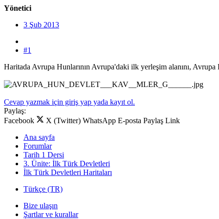
Yönetici
3 Şub 2013
#1
Haritada Avrupa Hunlarının Avrupa'daki ilk yerleşim alanını, Avrupa Hu
Cevap yazmak için giriş yap yada kayıt ol.
Paylaş:
Facebook
X (Twitter)
WhatsApp
E-posta
Paylaş
Link
Ana sayfa
Forumlar
Tarih 1 Dersi
3. Ünite: İlk Türk Devletleri
İlk Türk Devletleri Haritaları
Türkçe (TR)
Bize ulaşın
Şartlar ve kurallar