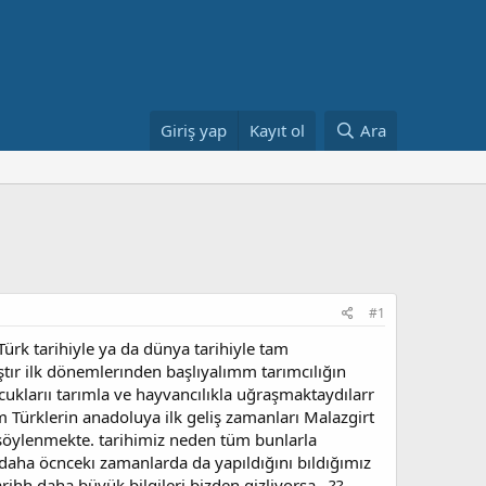
Giriş yap
Kayıt ol
Ara
#1
rk tarihiyle ya da dünya tarihiyle tam
tır ilk dönemlerınden başlıyalımm tarımcılığın
uklarıı tarımla ve hayvancılıkla uğraşmaktaydılarr
m Türklerin anadoluya ilk geliş zamanları Malazgirt
söylenmekte. tarihimiz neden tüm bunlarla
 daha öcncekı zamanlarda da yapıldığını bıldığımız
hh daha büyük bilgileri bizden gizliyorsa...??