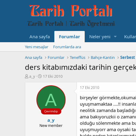
Ana sayfa
Forumlar
Neler yeni
Kullan
Yeni mesajlar
Forumlarda ara
Ana sayfa
Forumlar
Teneffüs
Bahçe-Kantin
Serbest
ders kitabımızdaki tarihin gerçeklik
K
B
a_y
17 Eki 2010
o
a
n
ş
17 Eki 2010
b
l
A
birşeyler görmekte,okumakt
u
a
y
n
uyuşmamaktaa ....!! insanl
u
g
neolitik zamanda başladığı
Çevrimdışı
b
ı
ama bakıyoruzkii o zamanı 
a_y
a
ç
olduğu sölenmekte ama bu 
ş
t
New member
uyuşmuyorr ama oysaki tari
l
a
halde neden kıtaplarımızda