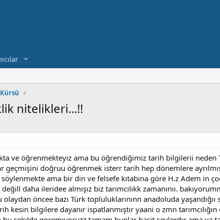
ıcılar
 Kürsü
 nitelikleri...!!
a ve öğrenmekteyiz ama bu öğrendiğimiz tarih bilgilerii neden Tü
ar geçmişini doğruu öğrenmek isterr tarih hep dönemlere ayrılmış
 söylenmekte ama bir din ve felsefe kıtabına göre H.z Adem in çoc
değill daha ileridee almışız biz tarımcılıkk zamanınıı. bakıyorum
olaydan öncee bazı Türk topluluklarınınn anadoluda yaşandığıı 
h kesin bilgilere dayanır ispatlanmıştır yaani o zmn tarımcılığın
 bu şekılde goremıyoruzz tamam bunlar basit şeylerdır ama ya tari