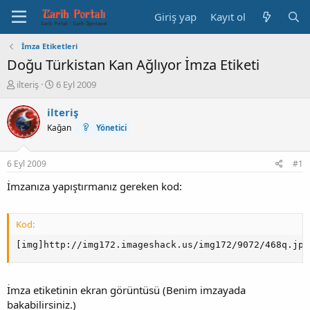
Giriş yap
Kayıt ol
İmza Etiketleri
Doğu Türkistan Kan Ağlıyor İmza Etiketi
K
B
ilteriş
6 Eyl 2009
o
a
n
ş
ilteriş
b
l
Kağan
Yönetici
u
a
y
n
u
g
6 Eyl 2009
#1
b
ı
a
ç
İmzanıza yapıştırmanız gereken kod:
ş
t
l
a
a
r
Kod:
t
i
a
[img]http://img172.imageshack.us/img172/9072/468q.jpg
h
n
i
İmza etiketinin ekran görüntüsü (Benim imzayada
bakabilirsiniz.)