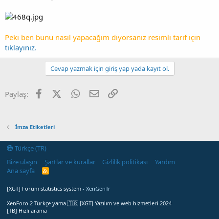
Peki ben bunu nasıl yapacağım diyorsanız resimli tarif için
tıklayınız.
Cevap yazmak için giriş yap yada kayıt ol.
Facebook
X (Twitter)
WhatsApp
E-posta
Link
Paylaş:
İmza Etiketleri
Türkçe (TR)
Bize ulaşın
Şartlar ve kurallar
Gizlilik politikası
Yardım
Ana sayfa
R
S
S
[XGT] Forum statistics system
- XenGenTr
XenForo 2 Türkçe yama 🇹🇷 [XGT] Yazılım ve web hizmetleri 2024
[TB] Hızlı arama