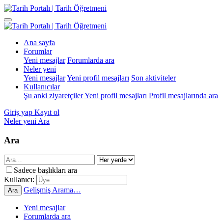
Ana sayfa
Forumlar
Yeni mesajlar
Forumlarda ara
Neler yeni
Yeni mesajlar
Yeni profil mesajları
Son aktiviteler
Kullanıcılar
Şu anki ziyaretçiler
Yeni profil mesajları
Profil mesajlarında ara
Giriş yap
Kayıt ol
Neler yeni
Ara
Ara
Sadece başlıkları ara
Kullanıcı:
Gelişmiş Arama…
Ara
Yeni mesajlar
Forumlarda ara