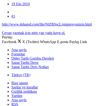
19 Eki 2010
#1
http://www.4shared.com/file/NlZBSscL/empresyonizm.html
Cevap yazmak için giriş yap yada kayıt ol.
Paylaş:
Facebook
X (Twitter)
WhatsApp
E-posta
Paylaş
Link
Ana sayfa
Forumlar
Diğer Tarih Gurubu Dersleri
Sanat Tarihi Dersi
Sanat Tarihi Ders Notları
Türkçe (TR)
Bize ulaşın
Şartlar ve kurallar
Gizlilik politikası
Yardım
Ana sayfa
RSS