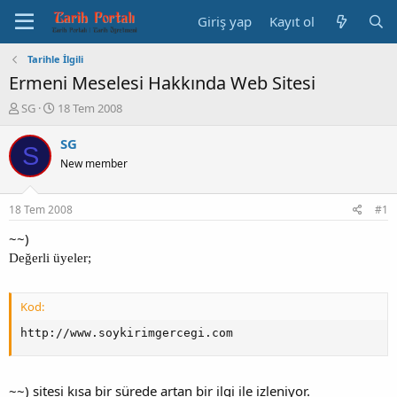
Giriş yap
Kayıt ol
Tarihle İlgili
Ermeni Meselesi Hakkında Web Sitesi
K
B
SG
18 Tem 2008
o
a
n
ş
SG
S
b
l
New member
u
a
y
n
u
g
18 Tem 2008
#1
b
ı
a
ç
~~)
ş
t
Değerli üyeler;
l
a
a
r
t
i
Kod:
a
h
n
i
http://www.soykirimgercegi.com
~~) sitesi kısa bir sürede artan bir ilgi ile izleniyor.