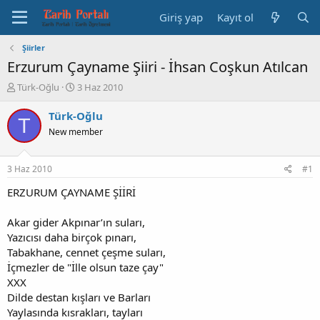
Giriş yap
Kayıt ol
Şiirler
Erzurum Çayname Şiiri - İhsan Coşkun Atılcan
K
B
Türk-Oğlu
3 Haz 2010
o
a
n
ş
Türk-Oğlu
T
b
l
New member
u
a
y
n
u
g
3 Haz 2010
#1
b
ı
a
ç
ERZURUM ÇAYNAME ŞİİRİ
ş
t
l
a
Akar gider Akpınar’ın suları,
a
r
Yazıcısı daha birçok pınarı,
t
i
Tabakhane, cennet çeşme suları,
a
h
İçmezler de "İlle olsun taze çay"
n
i
XXX
Dilde destan kışları ve Barları
Yaylasında kısrakları, tayları