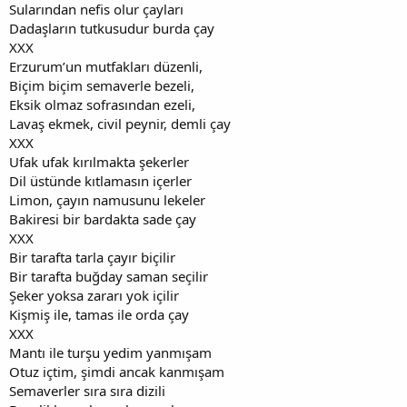
Sularından nefis olur çayları
Dadaşların tutkusudur burda çay
XXX
Erzurum’un mutfakları düzenli,
Biçim biçim semaverle bezeli,
Eksik olmaz sofrasından ezeli,
Lavaş ekmek, civil peynir, demli çay
XXX
Ufak ufak kırılmakta şekerler
Dil üstünde kıtlamasın içerler
Limon, çayın namusunu lekeler
Bakiresi bir bardakta sade çay
XXX
Bir tarafta tarla çayır biçilir
Bir tarafta buğday saman seçilir
Şeker yoksa zararı yok içilir
Kişmiş ile, tamas ile orda çay
XXX
Mantı ile turşu yedim yanmışam
Otuz içtim, şimdi ancak kanmışam
Semaverler sıra sıra dizili