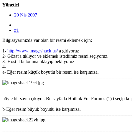
Yönetici
20 Nis 2007
#1
Bilgisayarınızda var olan bir resmi eklemek için:
1-
http://www.imageshack.us/
a giriyoruz
2- Gözat'a tıklıyor ve eklemek istediimiz resmi seçiyoruz.
3- Host it butonuna tıklayıp bekliyoruz
4-
a- Eğer resim küçük boyutlu bir resmi ise karşımıza,
----------------------------------------------------------------------------------------
----------------------------------------------------------------------------------------
böyle bir sayfa çıkıyor. Bu sayfada Hotlink For Forums (1) i seçip k
b-Eğer resim büyük boyutlu ise karşımıza,
----------------------------------------------------------------------------------------
----------------------------------------------------------------------------------------