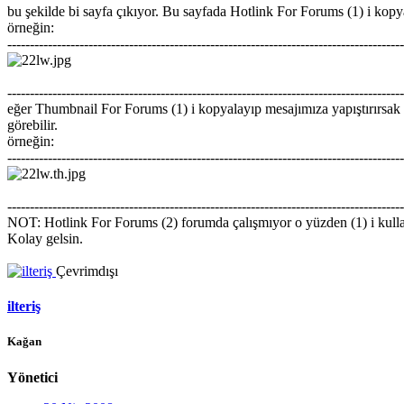
bu şekilde bi sayfa çıkıyor. Bu sayfada Hotlink For Forums (1) i kopya
örneğin:
----------------------------------------------------------------------------------------
----------------------------------------------------------------------------------------
eğer Thumbnail For Forums (1) i kopyalayıp mesajımıza yapıştırırsak r
görebilir.
örneğin:
----------------------------------------------------------------------------------------
----------------------------------------------------------------------------------------
NOT: Hotlink For Forums (2) forumda çalışmıyor o yüzden (1) i kulla
Kolay gelsin.
Çevrimdışı
ilteriş
Kağan
Yönetici