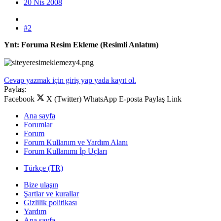
20 Nis 2008
#2
Ynt: Foruma Resim Ekleme (Resimli Anlatım)
Cevap yazmak için giriş yap yada kayıt ol.
Paylaş:
Facebook
X (Twitter)
WhatsApp
E-posta
Paylaş
Link
Ana sayfa
Forumlar
Forum
Forum Kullanım ve Yardım Alanı
Forum Kullanımı İp Uçları
Türkçe (TR)
Bize ulaşın
Şartlar ve kurallar
Gizlilik politikası
Yardım
Ana sayfa