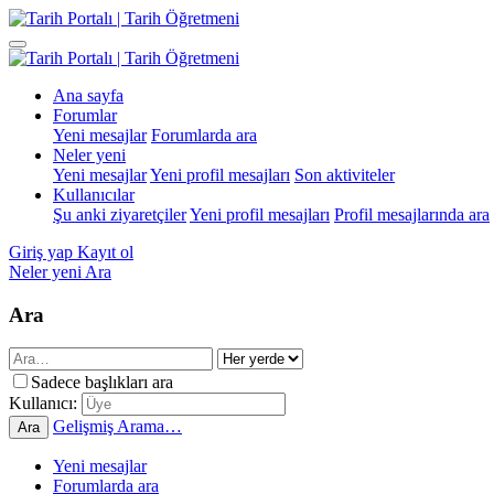
Ana sayfa
Forumlar
Yeni mesajlar
Forumlarda ara
Neler yeni
Yeni mesajlar
Yeni profil mesajları
Son aktiviteler
Kullanıcılar
Şu anki ziyaretçiler
Yeni profil mesajları
Profil mesajlarında ara
Giriş yap
Kayıt ol
Neler yeni
Ara
Ara
Sadece başlıkları ara
Kullanıcı:
Gelişmiş Arama…
Ara
Yeni mesajlar
Forumlarda ara