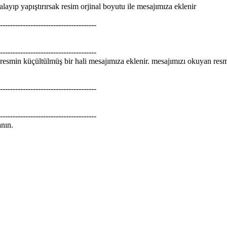
layıp yapıştırırsak resim orjinal boyutu ile mesajımıza eklenir
--------------------------------------
--------------------------------------
esmin küçültülmüş bir hali mesajımıza eklenir. mesajımızı okuyan resme
--------------------------------------
--------------------------------------
nın.