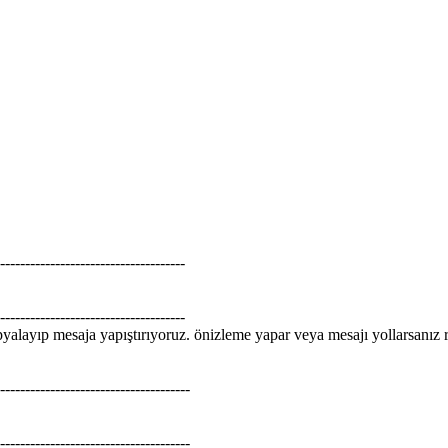
-------------------------------------
-------------------------------------
opyalayıp mesaja yapıştırıyoruz. önizleme yapar veya mesajı yollarsanı
--------------------------------------
--------------------------------------