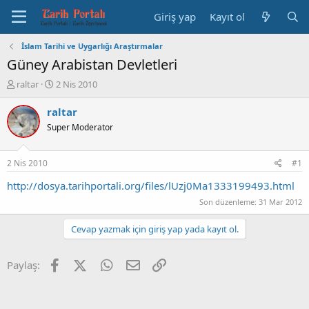
Giriş yap
Kayıt ol
İslam Tarihi ve Uygarlığı Araştırmalar
Güney Arabistan Devletleri
K
B
raltar
2 Nis 2010
o
a
n
ş
raltar
b
l
Super Moderator
u
a
y
n
u
g
2 Nis 2010
#1
b
ı
a
ç
http://dosya.tarihportali.org/files/lUzj0Ma1333199493.html
ş
t
Son düzenleme:
31 Mar 2012
l
a
a
r
Cevap yazmak için giriş yap yada kayıt ol.
t
i
a
h
n
i
Facebook
X (Twitter)
WhatsApp
E-posta
Link
Paylaş: