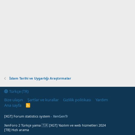
İslam Tarihi ve Uygarlığı Araştırmalar
Türkçe (TR)
Bize ulaşın
Şartlar ve kurallar
Gizlilik politikası
Yardım
Ana sayfa
R
S
S
[XGT] Forum statistics system
- XenGenTr
XenForo 2 Türkçe yama 🇹🇷 [XGT] Yazılım ve web hizmetleri 2024
[TB] Hızlı arama