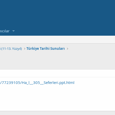
ıcılar
 (11-13. Yüzyıl)
Türkiye Tarihi Sunuları
es/77239105/Ha_l__305__Seferleri.ppt.html