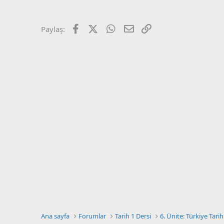
a
r
t
i
a
h
n
i
Facebook
X (Twitter)
WhatsApp
E-posta
Link
Paylaş:
Ana sayfa
Forumlar
Tarih 1 Dersi
6. Ünite: Türkiye Tarihi