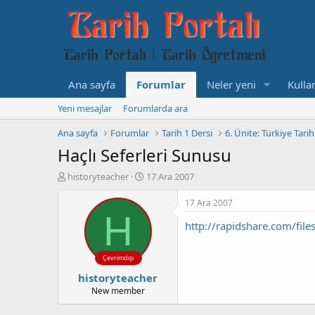
Ana sayfa
Forumlar
Neler yeni
Kullan
Yeni mesajlar
Forumlarda ara
Ana sayfa
Forumlar
Tarih 1 Dersi
6. Ünite: Türkiye Tarihi
Haçlı Seferleri Sunusu
K
B
historyteacher
17 Ara 2007
o
a
n
ş
17 Ara 2007
b
l
H
http://rapidshare.com/fil
u
a
y
n
u
g
Çevrimdışı
b
ı
historyteacher
a
ç
ş
t
New member
l
a