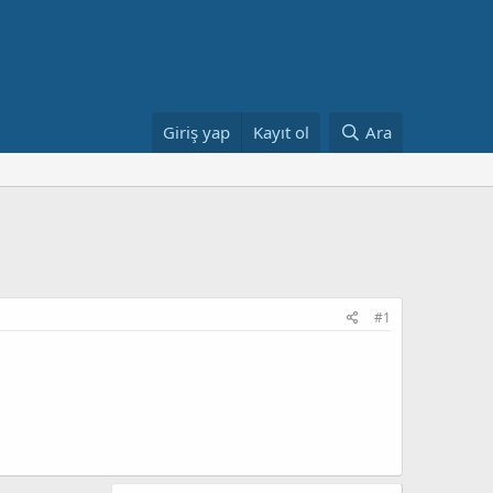
Giriş yap
Kayıt ol
Ara
#1