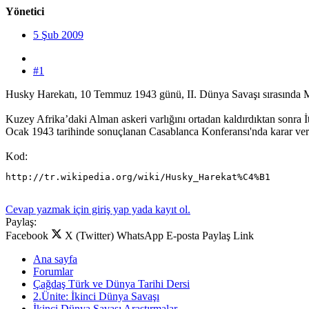
Yönetici
5 Şub 2009
#1
Husky Harekatı, 10 Temmuz 1943 günü, II. Dünya Savaşı sırasında Mütt
Kuzey Afrika’daki Alman askeri varlığını ortadan kaldırdıktan sonra İ
Ocak 1943 tarihinde sonuçlanan Casablanca Konferansı'nda karar veri
Kod:
http://tr.wikipedia.org/wiki/Husky_Harekat%C4%B1
Cevap yazmak için giriş yap yada kayıt ol.
Paylaş:
Facebook
X (Twitter)
WhatsApp
E-posta
Paylaş
Link
Ana sayfa
Forumlar
Çağdaş Türk ve Dünya Tarihi Dersi
2.Ünite: İkinci Dünya Savaşı
İkinci Dünya Savaşı Araştırmalar