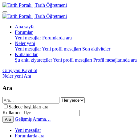
Ana sayfa
Forumlar
Yeni mesajlar
Forumlarda ara
Neler yeni
Yeni mesajlar
Yeni profil mesajları
Son aktiviteler
Kullanıcılar
Şu anki ziyaretçiler
Yeni profil mesajları
Profil mesajlarında ara
Giriş yap
Kayıt ol
Neler yeni
Ara
Ara
Sadece başlıkları ara
Kullanıcı:
Gelişmiş Arama…
Ara
Yeni mesajlar
Forumlarda ara