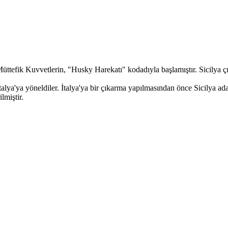
efik Kuvvetlerin, "Husky Harekatı" kodadıyla başlamıştır. Sicilya çık
talya'ya yöneldiler. İtalya'ya bir çıkarma yapılmasından önce Sicilya a
lmiştir.