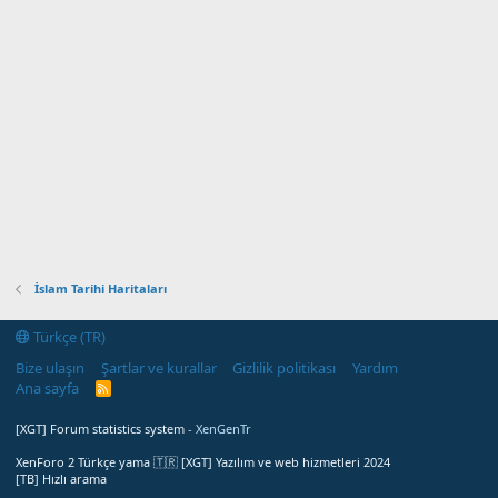
İslam Tarihi Haritaları
Türkçe (TR)
Bize ulaşın
Şartlar ve kurallar
Gizlilik politikası
Yardım
Ana sayfa
R
S
S
[XGT] Forum statistics system
- XenGenTr
XenForo 2 Türkçe yama 🇹🇷 [XGT] Yazılım ve web hizmetleri 2024
[TB] Hızlı arama