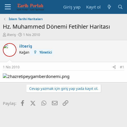
Giriş yap
Kayıt ol
İslam Tarihi Haritaları
Hz. Muhammed Dönemi Fetihler Haritası
K
B
ilteriş
1 Nis 2010
o
a
n
ş
ilteriş
b
l
Kağan
Yönetici
u
a
y
n
u
g
1 Nis 2010
#1
b
ı
a
ç
ş
t
l
a
Cevap yazmak için giriş yap yada kayıt ol.
a
r
t
i
a
h
Facebook
X (Twitter)
WhatsApp
E-posta
Link
Paylaş:
n
i