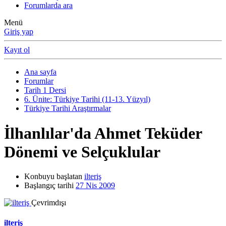
Forumlarda ara
Menü
Giriş yap
Kayıt ol
Ana sayfa
Forumlar
Tarih 1 Dersi
6. Ünite: Türkiye Tarihi (11-13. Yüzyıl)
Türkiye Tarihi Araştırmalar
İlhanlılar'da Ahmet Teküder
Dönemi ve Selçuklular
Konbuyu başlatan
ilteriş
Başlangıç tarihi
27 Nis 2009
Çevrimdışı
ilteriş