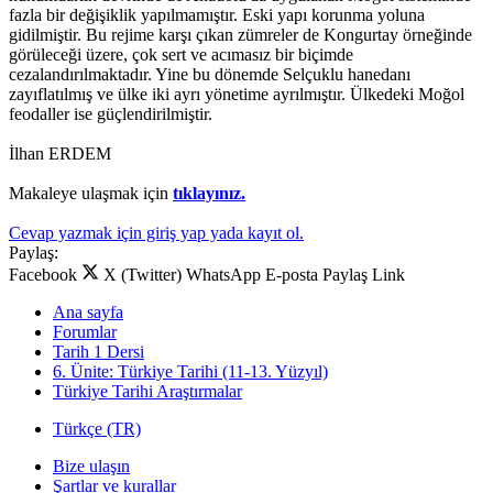
fazla bir değişiklik yapılmamıştır. Eski yapı korunma yoluna
gidilmiştir. Bu rejime karşı çıkan zümreler de Kongurtay örneğinde
görüleceği üzere, çok sert ve acımasız bir biçimde
cezalandırılmaktadır. Yine bu dönemde Selçuklu hanedanı
zayıflatılmış ve ülke iki ayrı yönetime ayrılmıştır. Ülkedeki Moğol
feodaller ise güçlendirilmiştir.
İlhan ERDEM
Makaleye ulaşmak için
tıklayınız.
Cevap yazmak için giriş yap yada kayıt ol.
Paylaş:
Facebook
X (Twitter)
WhatsApp
E-posta
Paylaş
Link
Ana sayfa
Forumlar
Tarih 1 Dersi
6. Ünite: Türkiye Tarihi (11-13. Yüzyıl)
Türkiye Tarihi Araştırmalar
Türkçe (TR)
Bize ulaşın
Şartlar ve kurallar