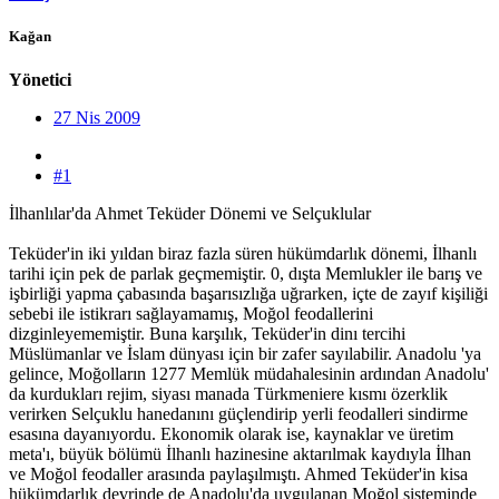
Kağan
Yönetici
27 Nis 2009
#1
İlhanlılar'da Ahmet Teküder Dönemi ve Selçuklular
Teküder'in iki yıldan biraz fazla süren hükümdarlık dönemi, İlhanlı
tarihi için pek de parlak geçmemiştir. 0, dışta Memlukler ile barış ve
işbirliği yapma çabasında başarısızlığa uğrarken, içte de zayıf kişiliği
sebebi ile istikrarı sağlayamamış, Moğol feodallerini
dizginleyememiştir. Buna karşılık, Teküder'in dinı tercihi
Müslümanlar ve İslam dünyası için bir zafer sayılabilir. Anadolu 'ya
gelince, Moğolların 1277 Memlük müdahalesinin ardından Anadolu'
da kurdukları rejim, siyası manada Türkmeniere kısmı özerklik
verirken Selçuklu hanedanını güçlendirip yerli feodalleri sindirme
esasına dayanıyordu. Ekonomik olarak ise, kaynaklar ve üretim
meta'ı, büyük bölümü İlhanlı hazinesine aktarılmak kaydıyla İlhan
ve Moğol feodaller arasında paylaşılmıştı. Ahmed Teküder'in kisa
hükümdarlık devrinde de Anadolu'da uygulanan Moğol sisteminde