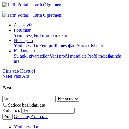
Ana sayfa
Forumlar
Yeni mesajlar
Forumlarda ara
Neler yeni
Yeni mesajlar
Yeni profil mesajları
Son aktiviteler
Kullanıcılar
Şu anki ziyaretçiler
Yeni profil mesajları
Profil mesajlarında
ara
Giriş yap
Kayıt ol
Neler yeni
Ara
Ara
Sadece başlıkları ara
Kullanıcı:
Gelişmiş Arama…
Ara
Yeni mesajlar