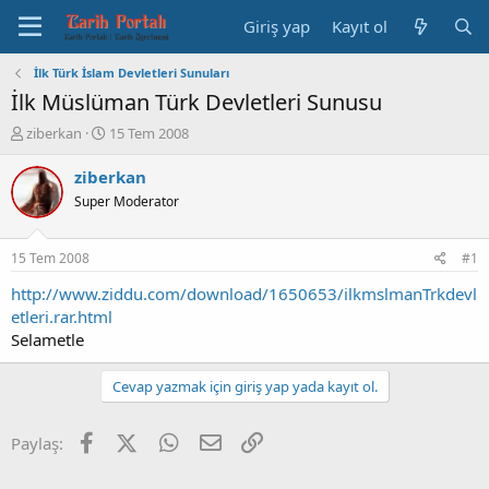
Giriş yap
Kayıt ol
İlk Türk İslam Devletleri Sunuları
İlk Müslüman Türk Devletleri Sunusu
K
B
ziberkan
15 Tem 2008
o
a
n
ş
ziberkan
b
l
Super Moderator
u
a
y
n
u
g
15 Tem 2008
#1
b
ı
a
ç
http://www.ziddu.com/download/1650653/ilkmslmanTrkdevl
ş
t
etleri.rar.html
l
a
Selametle
a
r
t
i
Cevap yazmak için giriş yap yada kayıt ol.
a
h
n
i
Facebook
X (Twitter)
WhatsApp
E-posta
Link
Paylaş: