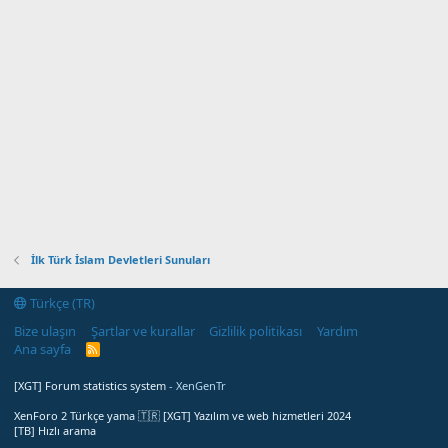
İlk Türk İslam Devletleri Sunuları
Türkçe (TR)
Bize ulaşın
Şartlar ve kurallar
Gizlilik politikası
Yardım
Ana sayfa
R
S
S
[XGT] Forum statistics system
- XenGenTr
XenForo 2 Türkçe yama 🇹🇷 [XGT] Yazılım ve web hizmetleri 2024
[TB] Hızlı arama