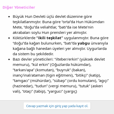
Diğer Yöneticiler
Büyük Hun Devleti üçlü devlet düzenine göre
teşkilatlanmıştır. Buna göre “orta”da Hun Hükümdarı
Mete, “doğu”da veliahtlar, “batı”da ise Mete’nin
akrabaları soylu Hun prensleri yer almıştır.
Köktürklerde
“ikili teşkilat”
uygulanmıştır. Buna göre
“doğu”da kağan bulunurken, “batı”da
yabgu
ünvanıyla
kağana bağlı hanedan üyeleri yer almıştır. Uygurlarda
da sistem bu şekildedir.
Bazı devler yöneticileri: “ilteber/erkin” (yüksek devlet
memuru), “kül erkin” (Oğuzlarda hükümdar),
“tarkan/apa” (komutan), “buyruk” (bakan),
inanç/inal/ataman (tigin eğitmeni), “bitikçi” (katip),
“tamgacı” (mühürdar), “sübaşı” (ordu komutanı), “agıçı”
(hazinedar), “tudun” (vergi memuru), “tutuk” (askeri
vali), “otaçı” (tabip), “yargucı” (yargıç)
Cevap yazmak için giriş yap yada kayıt ol.