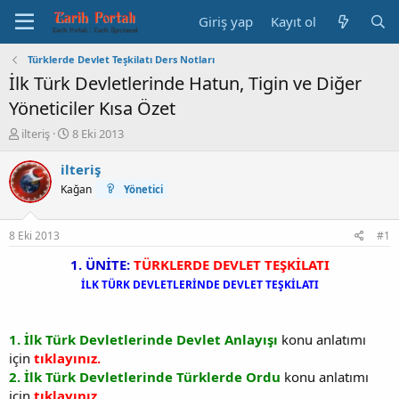
Giriş yap
Kayıt ol
Türklerde Devlet Teşkilatı Ders Notları
İlk Türk Devletlerinde Hatun, Tigin ve Diğer
Yöneticiler Kısa Özet
K
B
ilteriş
8 Eki 2013
o
a
n
ş
ilteriş
b
l
Kağan
Yönetici
u
a
y
n
u
g
8 Eki 2013
#1
b
ı
a
ç
1. ÜNİTE:
TÜRKLERDE DEVLET TEŞKİLATI
ş
t
İLK TÜRK DEVLETLERİNDE DEVLET TEŞKİLATI
l
a
a
r
t
i
1. İlk Türk Devletlerinde Devlet Anlayışı
konu anlatımı
a
h
için
tıklayınız.
n
i
2.
İlk Türk Devletlerinde
Türklerde Ordu
konu anlatımı
için
tıklayınız.