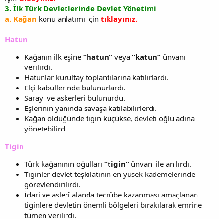
3.
İlk Türk Devletlerinde
Devlet Yönetimi
a. Kağan
konu anlatımı için
tıklayınız.
Hatun
Kağanın ilk eşine
“hatun”
veya
“katun”
ünvanı
verilirdi.
Hatunlar kurultay toplantılarına katılırlardı.
Elçi kabullerinde bulunurlardı.
Sarayı ve askerleri bulunurdu.
Eşlerinin yanında savaşa katılabilirlerdi.
Kağan öldüğünde tigin küçükse, devleti oğlu adına
yönetebilirdi.
Tigin
Türk kağanının oğulları
“tigin”
ünvanı ile anılırdı.
Tiginler devlet teşkilatının en yüsek kademelerinde
görevlendirilirdi.
İdari ve aslerî alanda tecrübe kazanması amaçlanan
tiginlere devletin önemli bölgeleri bırakılarak emrine
tümen verilirdi.