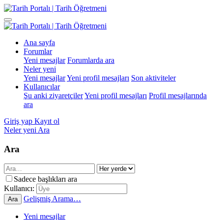
Ana sayfa
Forumlar
Yeni mesajlar
Forumlarda ara
Neler yeni
Yeni mesajlar
Yeni profil mesajları
Son aktiviteler
Kullanıcılar
Şu anki ziyaretçiler
Yeni profil mesajları
Profil mesajlarında
ara
Giriş yap
Kayıt ol
Neler yeni
Ara
Ara
Sadece başlıkları ara
Kullanıcı:
Gelişmiş Arama…
Ara
Yeni mesajlar