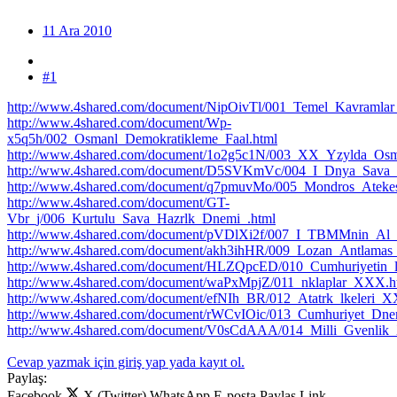
11 Ara 2010
#1
http://www.4shared.com/document/NipOivTl/001_Temel_Kavramlar
http://www.4shared.com/document/Wp-
x5q5h/002_Osmanl_Demokratikleme_Faal.html
http://www.4shared.com/document/1o2g5c1N/003_XX_Yzylda_Osm
http://www.4shared.com/document/D5SVKmVc/004_I_Dnya_Sava
http://www.4shared.com/document/q7pmuvMo/005_Mondros_Atekes
http://www.4shared.com/document/GT-
Vbr_j/006_Kurtulu_Sava_Hazrlk_Dnemi_.html
http://www.4shared.com/document/pVDlXi2f/007_I_TBMMnin_Al_
http://www.4shared.com/document/akh3ihHR/009_Lozan_Antlama
http://www.4shared.com/document/HLZQpcED/010_Cumhuriyetin_la
http://www.4shared.com/document/waPxMpjZ/011_nklaplar_XXX.h
http://www.4shared.com/document/efNIh_BR/012_Atatrk_lkeleri_
http://www.4shared.com/document/rWCvIOic/013_Cumhuriyet_Dnem
http://www.4shared.com/document/V0sCdAAA/014_Milli_Gvenlik
Cevap yazmak için giriş yap yada kayıt ol.
Paylaş:
Facebook
X (Twitter)
WhatsApp
E-posta
Paylaş
Link