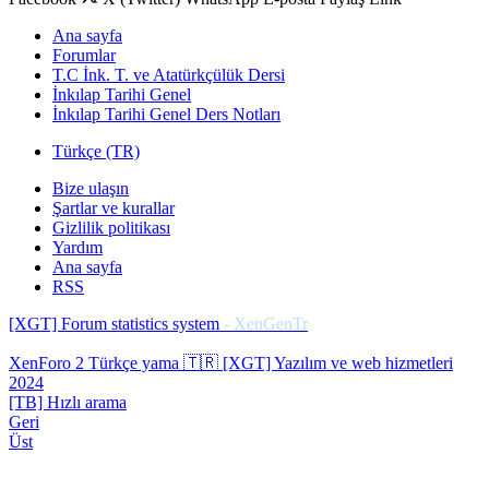
Ana sayfa
Forumlar
T.C İnk. T. ve Atatürkçülük Dersi
İnkılap Tarihi Genel
İnkılap Tarihi Genel Ders Notları
Türkçe (TR)
Bize ulaşın
Şartlar ve kurallar
Gizlilik politikası
Yardım
Ana sayfa
RSS
[XGT] Forum statistics system
- XenGenTr
XenForo 2 Türkçe yama 🇹🇷 [XGT] Yazılım ve web hizmetleri
2024
[TB] Hızlı arama
Geri
Üst