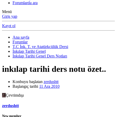
Forumlarda ara
Menü
Giriş yap
Kayıt ol
Ana sayfa
Forumlar
T.C İnk. T. ve Atatürkçülük Dersi
İnkılap Tarihi Genel
İnkılap Tarihi Genel Ders Notları
inkılap tarihi ders notu özet..
Konbuyu başlatan
zerdushtt
Başlangıç tarihi
11 Ara 2010
Z
Çevrimdışı
zerdushtt
New member