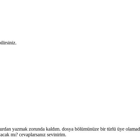
lirsiniz.
urdan yazmak zorunda kaldım. dosya bölümünüze bir türlü üye olamadım.
yacak mı? cevaplarsanız sevinirim.