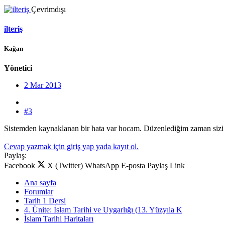
Çevrimdışı
ilteriş
Kağan
Yönetici
2 Mar 2013
#3
Sistemden kaynaklanan bir hata var hocam. Düzenlediğim zaman sizi ö
Cevap yazmak için giriş yap yada kayıt ol.
Paylaş:
Facebook
X (Twitter)
WhatsApp
E-posta
Paylaş
Link
Ana sayfa
Forumlar
Tarih 1 Dersi
4. Ünite: İslam Tarihi ve Uygarlığı (13. Yüzyıla K
İslam Tarihi Haritaları