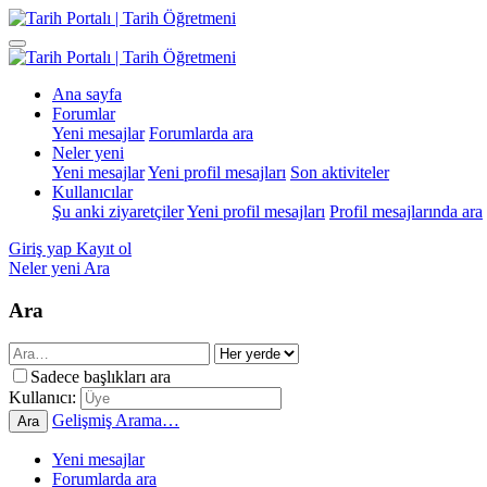
Ana sayfa
Forumlar
Yeni mesajlar
Forumlarda ara
Neler yeni
Yeni mesajlar
Yeni profil mesajları
Son aktiviteler
Kullanıcılar
Şu anki ziyaretçiler
Yeni profil mesajları
Profil mesajlarında ara
Giriş yap
Kayıt ol
Neler yeni
Ara
Ara
Sadece başlıkları ara
Kullanıcı:
Gelişmiş Arama…
Ara
Yeni mesajlar
Forumlarda ara