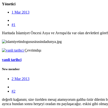
Yönetici
1 Mar 2013
#1
Haritada İslamiyet Öncesi Asya ve Avrupa'da var olan devletleri görebi
Çevrimdışı
vanli tarihci
New member
2 Mar 2013
#2
değerli kağanım; size özelden mesaj atamıyorum galiba özür dilerim b
ayrıca bundan sonra herşeyi oradan mı paylaşacağız. eskisi gibi olma