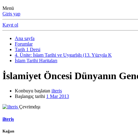
Menü
Giriş yap
Kayıt ol
Ana sayfa
Forumlar
Tarih 1 Dersi
4. Ünite: İslam Tarihi ve Uygarlığı (13. Yüzyıla K
İslam Tarihi Haritaları
İslamiyet Öncesi Dünyanın Gen
Konbuyu başlatan
ilteriş
Başlangıç tarihi
1 Mar 2013
Çevrimdışı
ilteriş
Kağan