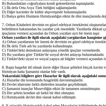
B) Bulundukları coğrafyalara kendi geleneklerini taşımışlardır.
C) İlk defa Orta Asya Türk birliğini sağlamışlardır.
D) Diğer kavimler ile kültür alışverişinde bulunmuşlardır.
E) Batıya gelen Hunların Hıristiyanlığın etkisi ile dini inançlarında d
7. Orhun Kitabeleri devrinin en güzel edebiyat örneklerini oluştururlar
belirtilmesi bakımından bu yazıtlar çok önemlidir. Yazıtlarda dikkati ç
ipuçlarını vermesi açısından da Orhun yazıtları ayrı bir önem taşır.
Orhun yazıtları ile ilgili olarak aşağıdaki yargılardan hangisine
u
A) Orhun yazıtlarının bir önemi de devrinin en güzel edebiyat örnekl
B) İlk defa Türk adı bu yazıtlarda kullanılmıştır.
C) Türkler'deki demokrasi anlayışına yönelik ipuçları vermektedir.
D) Bu yazıtlara göre Türkler'de sosyal devlet anlayışı bulunmaktadır.
E) Türkler'deki siyasi ve sosyal yapıya ait bilgiler vermesi açısından ö
8. Başta başşehir itil olmak üzere diğer Hazar şehirleri birçok kavim
Hıristiyan hatta Şamanist olanlar bile vardı.
Yukarıdaki bilgilere göre Hazarlar ile ilgili olarak aşağıdaki sonu
A) Hazarlar din konusunda hoşgörülü davranmışlardır.
B) Devlet idaresine farklı dinlerden insanlar geçebilmiştir.
C) Şamanist inançlar Museviliğin etkisi ile tamamen unutulmuştur.
D) Her şehrin kendine ait farklı bir dini olmuştur.
E) Hıristiyanlık devlet dini olarak kabul edilmiştir.
9. X.yüzyılda Hıristiyanlığı kabul eden Macarlar'ın kültürlerinde de 