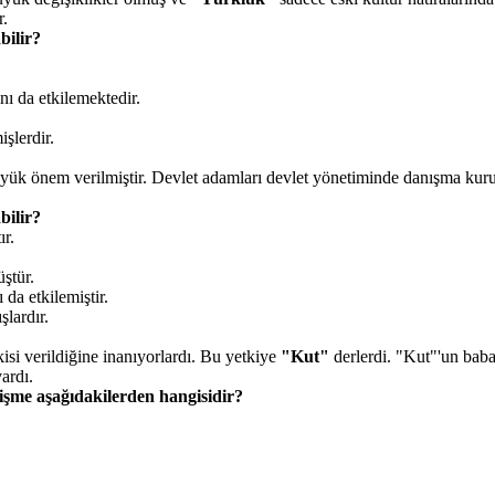
r.
bilir?
nı da etkilemektedir.
işlerdir.
üyük önem verilmiştir. Devlet adamları devlet yönetiminde danışma kuru
bilir?
r.
ştür.
da etkilemiştir.
lardır.
si verildiğine inanıyorlardı. Bu yetkiye
"Kut"
derlerdi. "Kut"'un baba
ardı.
işme aşağıdakilerden hangisidir?