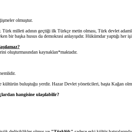
eğişmeler olmuştur.
. Türk milleti adının geçtiği ilk Türkçe metin olması, Türk devlet adamlar
eken bir başka husus da demokrasi anlayışıdır. Hükümdar yaptığı her işi 
laşılamaz?
erini oluşturmasından kaynaklan*maktadır.
nemlidir.
 ve kültürün buluştuğu yerdir. Hazar Devlet yöneticileri, başta Kağan o
çlardan hangisine ulaşılabilir?
büyük değişiklikler olmuş ve
"Türklük"
sadece eski kültür hatıralarında 