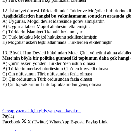
E) Türk devletlerinin ırkçı politikalar izlemesi
12. İslamiyet öncesi Türk tarihinde Türkler ve Moğollar birbirlerine di
Aşağıdakilerden hangisi bu yakınlaşmanın sonuçları arasında
gö
A) Uygurlar, Moğol devlet idaresinde görev almışlardır.
B) Uygur alfabesi Moğol alfabesini etkilemiştir.
C) Türklerin İslamiyet’i kabulü hızlanmıştır.
D) Türk hukuku Moğol hukukunu şekillendirmiştir.
E) Moğollar askeri teşkilatlanmada Türklerden etkilenmiştir.
13. Büyük Hun Devleti hükümdarı Mete, Çin'i yönetimi altına alabile
Mete'nin böyle bir politika gütmesi iki toplumun daha çok hangi
A) Çin'in askeri yönden Türkler ‘den üstün olması
B) Türklerin merkezi otoritesinin Çin’den kuvvetli olması
C) Çin nüfusunun Türk nüfusundan fazla olması
D) Çin ordusunun Türk ordusundan fazla olması
E) Çin topraklarının Türk topraklarından geniş olması
Cevap yazmak için giriş yap yada kayıt ol.
Paylaş:
Facebook
X (Twitter)
WhatsApp
E-posta
Paylaş
Link