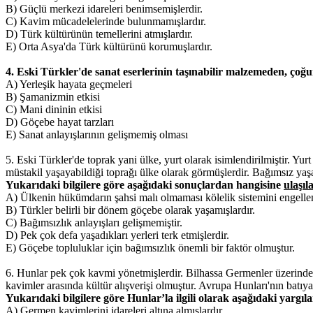
B) Güçlü merkezi idareleri benimsemişlerdir.
C) Kavim mücadelelerinde bulunmamışlardır.
D) Türk kültürünün temellerini atmışlardır.
E) Orta Asya'da Türk kültürünü korumuşlardır.
4. Eski Türkler'de sanat eserlerinin taşınabilir malzemeden, çoğu
A) Yerleşik hayata geçmeleri
B) Şamanizmin etkisi
C) Mani dininin etkisi
D) Göçebe hayat tarzları
E) Sanat anlayışlarının gelişmemiş olması
5. Eski Türkler'de toprak yani ülke, yurt olarak isimlendirilmiştir. Y
müstakil yaşayabildiği toprağı ülke olarak görmüşlerdir. Bağımsız yaş
Yukarıdaki bilgilere göre aşağıdaki sonuçlardan hangisine
ulaşı
A) Ülkenin hükümdarın şahsi malı olmaması kölelik sistemini engellem
B) Türkler belirli bir dönem göçebe olarak yaşamışlardır.
C) Bağımsızlık anlayışları gelişmemiştir.
D) Pek çok defa yaşadıkları yerleri terk etmişlerdir.
E) Göçebe topluluklar için bağımsızlık önemli bir faktör olmuştur.
6. Hunlar pek çok kavmi yönetmişlerdir. Bilhassa Germenler üzerinde e
kavimler arasında kültür alışverişi olmuştur. Avrupa Hunları'nın batıya
Yukarıdaki bilgilere göre Hunlar’la ilgili olarak aşağıdaki yargı
A) Germen kavimlerini idareleri altına almışlardır.