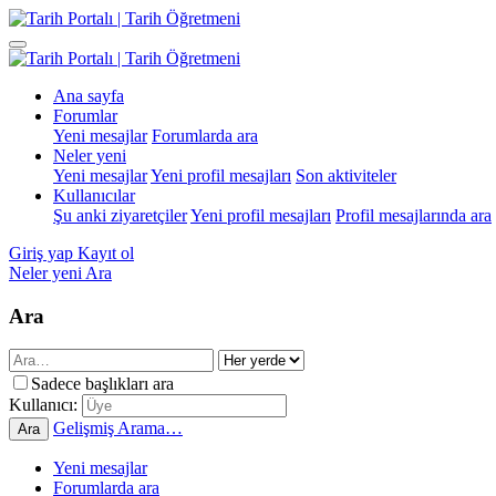
Ana sayfa
Forumlar
Yeni mesajlar
Forumlarda ara
Neler yeni
Yeni mesajlar
Yeni profil mesajları
Son aktiviteler
Kullanıcılar
Şu anki ziyaretçiler
Yeni profil mesajları
Profil mesajlarında ara
Giriş yap
Kayıt ol
Neler yeni
Ara
Ara
Sadece başlıkları ara
Kullanıcı:
Gelişmiş Arama…
Ara
Yeni mesajlar
Forumlarda ara