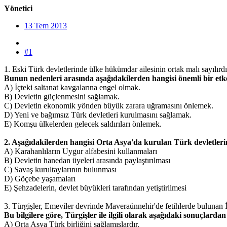
Yönetici
13 Tem 2013
#1
1. Eski Türk devletlerinde ülke hükümdar ailesinin ortak malı sayılırd
Bunun nedenleri arasında aşağıdakilerden hangisi önemli bir et
A) İçteki saltanat kavgalarına engel olmak.
B) Devletin güçlenmesini sağlamak.
C) Devletin ekonomik yönden büyük zarara uğramasını önlemek.
D) Yeni ve bağımsız Türk devletleri kurulmasını sağlamak.
E) Komşu ülkelerden gelecek saldırıları önlemek.
2. Aşağıdakilerden hangisi Orta Asya'da kurulan Türk devletlerini
A) Karahanlıların Uygur alfabesini kullanmaları
B) Devletin hanedan üyeleri arasında paylaştırılması
C) Savaş kurultaylarının bulunması
D) Göçebe yaşamaları
E) Şehzadelerin, devlet büyükleri tarafından yetiştirilmesi
3. Türgişler, Emeviler devrinde Maveraünnehir'de fetihlerde bulunan 
Bu bilgilere göre, Türgişler ile ilgili olarak aşağıdaki sonuçlardan
A) Orta Asya Türk birliğini sağlamışlardır.