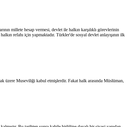
ının millete hesap vermesi, devlet ile halkın karşılıklı görevlerinin
halkın refahı için yapmaktadır. Türkler'de sosyal devlet anlayışının ilk
lmak üzere Museviliği kabul etmişlerdir. Fakat halk arasında Müslüman,
kalmıştır. Bu tarihten sonra kabile birliğine dayalı bir siyasi yapıdan