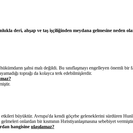
nlukla deri, ahşap ve taş işçiliğinden meydana gelmesine neden olar
urt hükümdarın şahsi malı değildi. Bu sınıflaşmayı engelleyen önemli bir
ayamadığı toprağı da kolayca terk edebilmişlerdir.
lamaz?
iştir.
tkileri büyüktür. Avrupa'da kendi göçebe geleneklerini sürdüren Hunlar, 
 gelmeleri onlardan bir kısmının Hıristiyanlaşmasına sebebiyet vermiştir
lardan hangisine
ulaşılamaz?