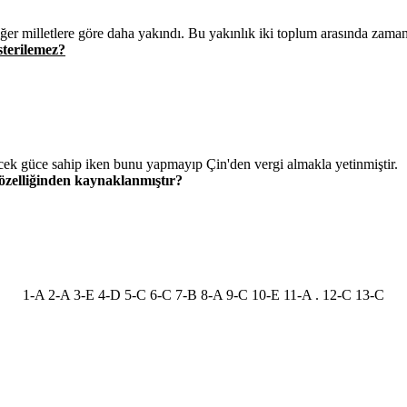
ğer milletlere göre daha yakındı. Bu yakınlık iki toplum arasında zamanl
sterilemez?
cek güce sahip iken bunu yapmayıp Çin'den vergi almakla yetinmiştir.
 özelliğinden kaynaklanmıştır?
1-A 2-A 3-E 4-D 5-C 6-C 7-B 8-A 9-C 10-E 11-A . 12-C 13-C