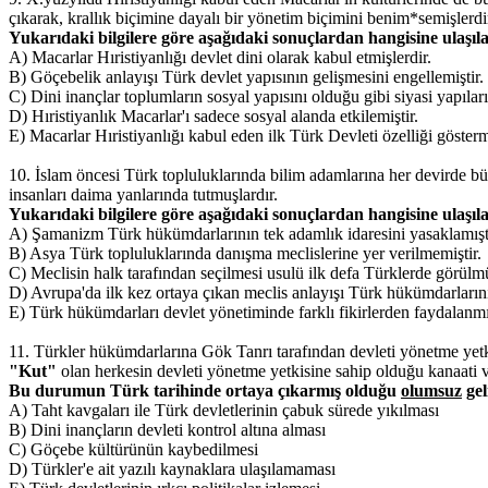
çıkarak, krallık biçimine dayalı bir yönetim biçimini benim*semişlerdi
Yukarıdaki bilgilere göre aşağıdaki sonuçlardan hangisine ulaşıla
A) Macarlar Hıristiyanlığı devlet dini olarak kabul etmişlerdir.
B) Göçebelik anlayışı Türk devlet yapısının gelişmesini engellemiştir.
C) Dini inançlar toplumların sosyal yapısını olduğu gibi siyasi yapıları
D) Hıristiyanlık Macarlar'ı sadece sosyal alanda etkilemiştir.
E) Macarlar Hıristiyanlığı kabul eden ilk Türk Devleti özelliği gösterm
10. İslam öncesi Türk topluluklarında bilim adamlarına her devirde b
insanları daima yanlarında tutmuşlardır.
Yukarıdaki bilgilere göre aşağıdaki sonuçlardan hangisine ulaşıla
A) Şamanizm Türk hükümdarlarının tek adamlık idaresini yasaklamıştı
B) Asya Türk topluluklarında danışma meclislerine yer verilmemiştir.
C) Meclisin halk tarafından seçilmesi usulü ilk defa Türklerde görülmü
D) Avrupa'da ilk kez ortaya çıkan meclis anlayışı Türk hükümdarlarını 
E) Türk hükümdarları devlet yönetiminde farklı fikirlerden faydalanmış
11. Türkler hükümdarlarına Gök Tanrı tarafından devleti yönetme yetki
"Kut"
olan herkesin devleti yönetme yetkisine sahip olduğu kanaati v
Bu durumun Türk tarihinde ortaya çıkarmış olduğu
olumsuz
gel
A) Taht kavgaları ile Türk devletlerinin çabuk sürede yıkılması
B) Dini inançların devleti kontrol altına alması
C) Göçebe kültürünün kaybedilmesi
D) Türkler'e ait yazılı kaynaklara ulaşılamaması