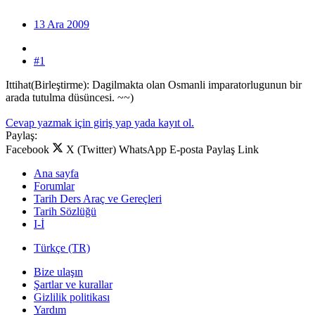
13 Ara 2009
#1
Ittihat(Birleştirme): Dagilmakta olan Osmanli imparatorlugunun bir
arada tutulma düsüncesi. ~~)
Cevap yazmak için giriş yap yada kayıt ol.
Paylaş:
Facebook
X (Twitter)
WhatsApp
E-posta
Paylaş
Link
Ana sayfa
Forumlar
Tarih Ders Araç ve Gereçleri
Tarih Sözlüğü
I-İ
Türkçe (TR)
Bize ulaşın
Şartlar ve kurallar
Gizlilik politikası
Yardım