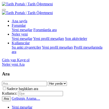
Ana sayfa
Forumlar
Yeni mesajlar
Forumlarda ara
Neler yeni
Yeni mesajlar
Yeni profil mesajları
Son aktiviteler
Kullanıcılar
Şu anki ziyaretçiler
Yeni profil mesajları
Profil mesajlarında
ara
Giriş yap
Kayıt ol
Neler yeni
Ara
Ara
Sadece başlıkları ara
Kullanıcı:
Gelişmiş Arama…
Ara
Yeni mesajlar