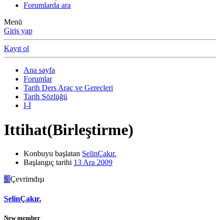
Forumlarda ara
Menü
Giriş yap
Kayıt ol
Ana sayfa
Forumlar
Tarih Ders Araç ve Gereçleri
Tarih Sözlüğü
I-İ
Ittihat(Birleştirme)
Konbuyu başlatan
SelinÇakır.
Başlangıç tarihi
13 Ara 2009
S
Çevrimdışı
SelinÇakır.
New member