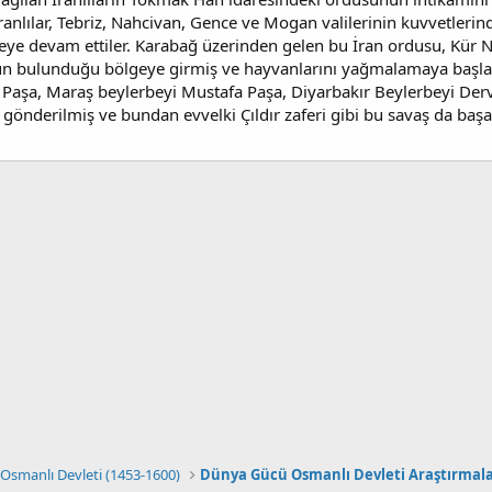
anlılar, Tebriz, Nahcivan, Gence ve Mogan valilerinin kuvvetlerin
ye devam ettiler. Karabağ üzerinden gelen bu İran ordusu, Kür N
n bulunduğu bölgeye girmiş ve hayvanlarını yağmalamaya başl
aşa, Maraş beylerbeyi Mustafa Paşa, Diyarbakır Beylerbeyi Der
önderilmiş ve bundan evvelki Çıldır zaferi gibi bu savaş da başar
Osmanlı Devleti (1453-1600)
Dünya Gücü Osmanlı Devleti Araştırmal