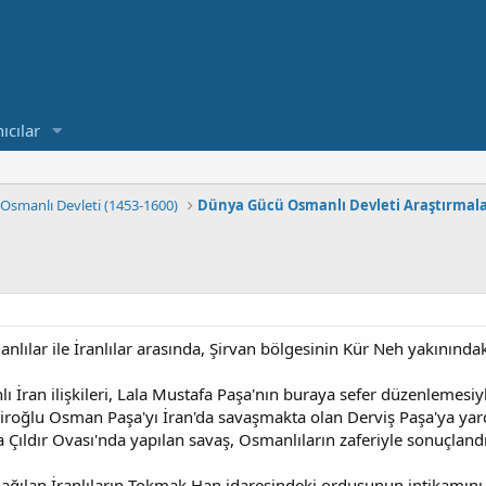
ıcılar
Osmanlı Devleti (1453-1600)
Dünya Gücü Osmanlı Devleti Araştırmal
lılar ile İranlılar arasında, Şirvan bölgesinin Kür Neh yakınınd
İran ilişkileri, Lala Mustafa Paşa'nın buraya sefer düzenlemesiyle 
oğlu Osman Paşa'yı İran'da savaşmakta olan Derviş Paşa'ya ya
 Çıldır Ovası'nda yapılan savaş, Osmanlıların zaferiyle sonuçlandı.
 dağılan İranlıların Tokmak Han idaresindeki ordusunun intikamın