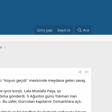
Giriş yap
Kayıt ol
Ara
ar
#1
aki "Koyun geçidi" mevkiinde meydana gelen savaş.
iyice kızıştı. Lala Mustafa Paşa, iyi
rdıma gönderdi. 9 Ağustos günü Tokman Han
 Bu zafer, Gürcistan kapılarını Osmanlılara açtı.
ı almak ve bir taraftan da Osmanlı ordusuna Şirvan