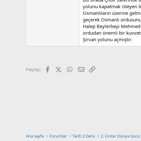
a
r
t
i
yolunu kapatmak isteyen İr
a
h
Osmanlıların üzerine gelme
n
i
geçerek Osmanlı ordusunu
Halep Beylerbeyi Mehmed P
ordudan önemli bir kuvvet g
Şirvan yolunu açmıştır.
Facebook
X (Twitter)
WhatsApp
E-posta
Link
Paylaş:
Ana sayfa
Forumlar
Tarih 2 Dersi
2. Ünite: Dünya Gücü 