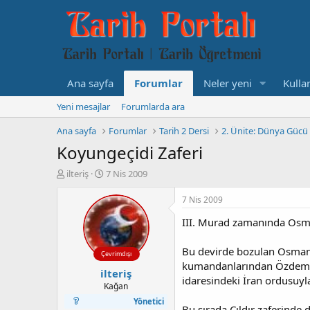
Ana sayfa
Forumlar
Neler yeni
Kullan
Yeni mesajlar
Forumlarda ara
Ana sayfa
Forumlar
Tarih 2 Dersi
2. Ünite: Dünya Gücü 
Koyungeçidi Zaferi
K
B
ilteriş
7 Nis 2009
o
a
n
ş
7 Nis 2009
b
l
III. Murad zamanında Osman
u
a
y
n
u
g
Bu devirde bozulan Osmanlı 
Çevrimdışı
b
ı
kumandanlarından Özdemir
ilteriş
a
ç
idaresindeki İran ordusuyla
ş
t
Kağan
l
a
Yönetici
Bu sırada Çıldır zaferinde