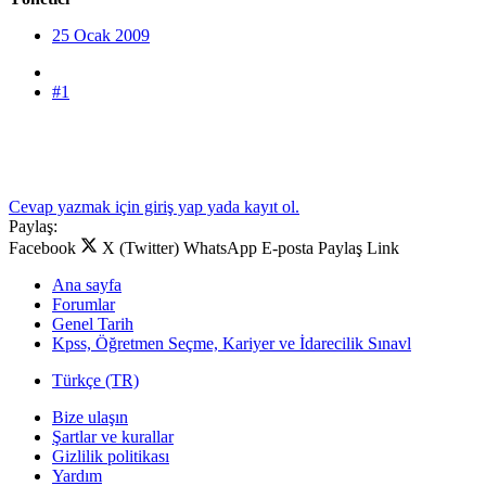
25 Ocak 2009
#1
Cevap yazmak için giriş yap yada kayıt ol.
Paylaş:
Facebook
X (Twitter)
WhatsApp
E-posta
Paylaş
Link
Ana sayfa
Forumlar
Genel Tarih
Kpss, Öğretmen Seçme, Kariyer ve İdarecilik Sınavl
Türkçe (TR)
Bize ulaşın
Şartlar ve kurallar
Gizlilik politikası
Yardım