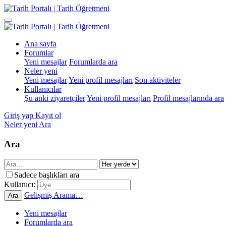
Ana sayfa
Forumlar
Yeni mesajlar
Forumlarda ara
Neler yeni
Yeni mesajlar
Yeni profil mesajları
Son aktiviteler
Kullanıcılar
Şu anki ziyaretçiler
Yeni profil mesajları
Profil mesajlarında ara
Giriş yap
Kayıt ol
Neler yeni
Ara
Ara
Sadece başlıkları ara
Kullanıcı:
Gelişmiş Arama…
Ara
Yeni mesajlar
Forumlarda ara