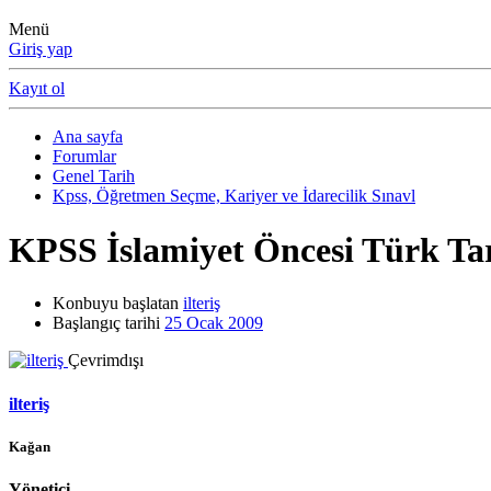
Menü
Giriş yap
Kayıt ol
Ana sayfa
Forumlar
Genel Tarih
Kpss, Öğretmen Seçme, Kariyer ve İdarecilik Sınavl
KPSS İslamiyet Öncesi Türk Tari
Konbuyu başlatan
ilteriş
Başlangıç tarihi
25 Ocak 2009
Çevrimdışı
ilteriş
Kağan
Yönetici