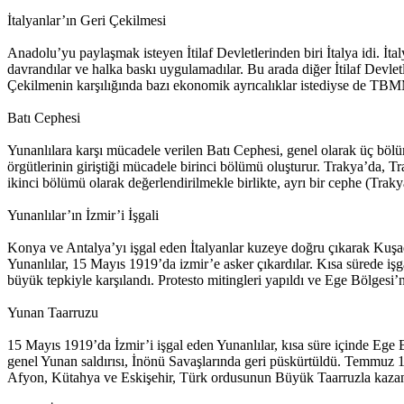
İtalyanlar’ın Geri Çekilmesi
Anadolu’yu paylaşmak isteyen İtilaf Devletlerinden biri İtalya idi. İt
davrandılar ve halka baskı uygulamadılar. Bu arada diğer İtilaf Devl
Çekilmenin karşılığında bazı ekonomik ayrıcalıklar istediyse de TB
Batı Cephesi
Yunanlılara karşı mücadele verilen Batı Cephesi, genel olarak üç bölüm
örgütlerinin giriştiği mücadele birinci bölümü oluşturur. Trakya’da,
ikinci bölümü olarak değerlendirilmekle birlikte, ayrı bir cephe (Tra
Yunanlılar’ın İzmir’i İşgali
Konya ve Antalya’yı işgal eden İtalyanlar kuzeye doğru çıkarak Kuşad
Yunanlılar, 15 Mayıs 1919’da izmir’e asker çıkardılar. Kısa sürede işgal
büyük tepkiyle karşılandı. Protesto mitingleri yapıldı ve Ege Bölgesi’nd
Yunan Taarruzu
15 Mayıs 1919’da İzmir’i işgal eden Yunanlılar, kısa süre içinde Ege B
genel Yunan saldırısı, İnönü Savaşlarında geri püskürtüldü. Temmuz 
Afyon, Kütahya ve Eskişehir, Türk ordusunun Büyük Taarruzla kazandı