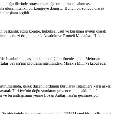
n doğu illerinde ortaya çıkardığı sorunların ele alınması
a ulusal nitelikli bir kongreye dönüştü. Bunun bir sonucu olarak
in başkanı seçildi.
n başkanlık ettiği kongre, hukuksal usul ve kurallara uygun olarak
tlerinin merkezi örgütü olarak Anadolu ve Rumeli Müdafaa-i Hukuk
e İstanbul’da, paşanın katılmadığı bir törenle açıldı. Mebusan
rtuluş Savaşı’nın programı niteliğindeki Misak-i Milli’yi kabul eden
ırılmasında, gerek düzenli ordunun kurularak işgalcilere karşı askeri
arak Türkiye’nin doğu sınırlarını güvence altına aldı. İtilaf
si ve bu antlaşmanın yerine Lozan Antlaşması’nı geçirmesiydi.
’in girişimiyle hemen seçimler yapıldı. TBMM yeni bir meclis olarak