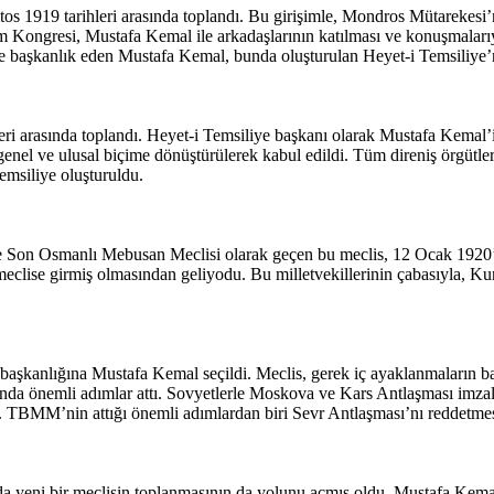
 1919 tarihleri arasında toplandı. Bu girişimle, Mondros Mütarekesi’ni
 Kongresi, Mustafa Kemal ile arkadaşlarının katılması ve konuşmalarıyl
ye başkanlık eden Mustafa Kemal, bunda oluşturulan Heyet-i Temsiliye’n
ri arasında toplandı. Heyet-i Temsiliye başkanı olarak Mustafa Kemal’i
 genel ve ulusal biçime dönüştürülerek kabul edildi. Tüm direniş örgü
emsiliye oluşturuldu.
ihe Son Osmanlı Mebusan Meclisi olarak geçen bu meclis, 12 Ocak 1920’d
meclise girmiş olmasından geliyodu. Bu milletvekillerinin çabasıyla, Ku
şkanlığına Mustafa Kemal seçildi. Meclis, gerek iç ayaklanmaların bast
nda önemli adımlar attı. Sovyetlerle Moskova ve Kars Antlaşması imzalay
ı. TBMM’nin attığı önemli adımlardan biri Sevr Antlaşması’nı reddetme
 yeni bir meclisin toplanmasının da yolunu açmış oldu. Mustafa Kemal