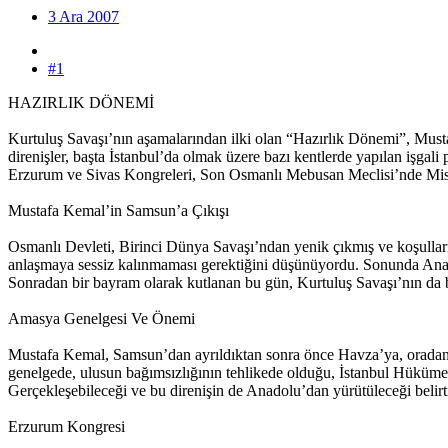
3 Ara 2007
#1
HAZIRLIK DÖNEMİ
Kurtuluş Savaşı’nın aşamalarından ilki olan “Hazırlık Dönemi”, Musta
direnişler, başta İstanbul’da olmak üzere bazı kentlerde yapılan işgal
Erzurum ve Sivas Kongreleri, Son Osmanlı Mebusan Meclisi’nde Misak-
Mustafa Kemal’in Samsun’a Çıkışı
Osmanlı Devleti, Birinci Dünya Savaşı’ndan yenik çıkmış ve koşulları
anlaşmaya sessiz kalınmaması gerektiğini düşünüyordu. Sonunda Anad
Sonradan bir bayram olarak kutlanan bu gün, Kurtuluş Savaşı’nın da b
Amasya Genelgesi Ve Önemi
Mustafa Kemal, Samsun’dan ayrıldıktan sonra önce Havza’ya, orada
genelgede, ulusun bağımsızlığının tehlikede olduğu, İstanbul Hükümet
Gerçekleşebileceği ve bu direnişin de Anadolu’dan yürütüleceği belirt
Erzurum Kongresi