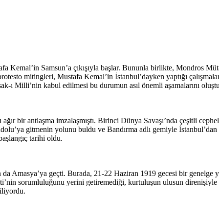
fa Kemal’in Samsun’a çıkışıyla başlar. Bununla birlikte, Mondros Müta
i protesto mitingleri, Mustafa Kemal’in İstanbul’dayken yaptığı çalışmala
ı Milli’nin kabul edilmesi bu durumun asıl önemli aşamalarını oluştu
 ağır bir antlaşma imzalaşmıştı. Birinci Dünya Savaşı’nda çeşitli cep
olu’ya gitmenin yolunu buldu ve Bandırma adlı gemiyle İstanbul’dan 
aşlangıç tarihi oldu.
n da Amasya’ya geçti. Burada, 21-22 Haziran 1919 gecesi bir genelg
i’nin sorumluluğunu yerini getiremediği, kurtuluşun ulusun direnişiyle
iliyordu.