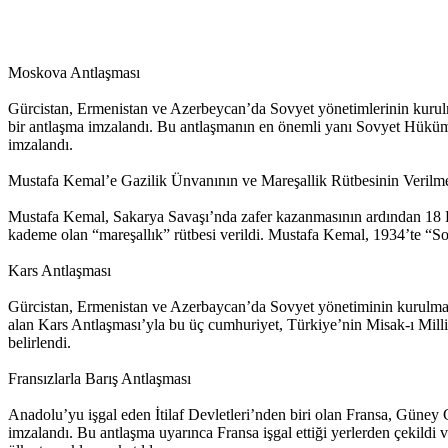
Moskova Antlaşması
Gürcistan, Ermenistan ve Azerbeycan’da Sovyet yönetimlerinin kurulm
bir antlaşma imzalandı. Bu antlaşmanın en önemli yanı Sovyet Hüküme
imzalandı.
Mustafa Kemal’e Gazilik Ünvanının ve Mareşallik Rütbesinin Verilm
Mustafa Kemal, Sakarya Savaşı’nda zafer kazanmasının ardından 18 
kademe olan “mareşallık” rütbesi verildi. Mustafa Kemal, 1934’te “S
Kars Antlaşması
Gürcistan, Ermenistan ve Azerbaycan’da Sovyet yönetiminin kurulm
alan Kars Antlaşması’yla bu üç cumhuriyet, Türkiye’nin Misak-ı Milli’y
belirlendi.
Fransızlarla Barış Antlaşması
Anadolu’yu işgal eden İtilaf Devletleri’nden biri olan Fransa, Güne
imzalandı. Bu antlaşma uyarınca Fransa işgal ettiği yerlerden çekildi v