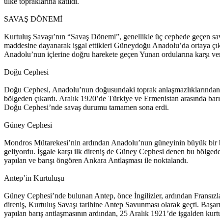
ülke topraklarına katıldı.
SAVAŞ DÖNEMİ
Kurtuluş Savaşı’nın “Savaş Dönemi”, genellikle üç cephede geçen sava
maddesine dayanarak işgal ettikleri Güneydoğu Anadolu’da ortaya çıka
Anadolu’nun içlerine doğru harekete geçen Yunan ordularına karşı veri
Doğu Cephesi
Doğu Cephesi, Anadolu’nun doğusundaki toprak anlaşmazlıklarından k
bölgeden çıkardı. Aralık 1920’de Türkiye ve Ermenistan arasında bar
Doğu Cephesi’nde savaş durumu tamamen sona erdi.
Güney Cephesi
Mondros Mütarekesi’nin ardından Anadolu’nun güneyinin büyük bir bölü
geliyordu. İşgale karşı ilk direniş de Güney Cephesi denen bu bölgede
yapılan ve barışı öngören Ankara Antlaşması ile noktalandı.
Antep’in Kurtuluşu
Güney Cephesi’nde bulunan Antep, önce İngilizler, ardından Fransızlar 
direniş, Kurtuluş Savaşı tarihine Antep Savunması olarak geçti. Başarı
yapılan barış antlaşmasının ardından, 25 Aralık 1921’de işgalden kurt