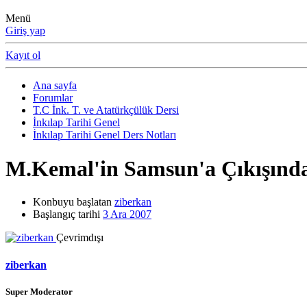
Menü
Giriş yap
Kayıt ol
Ana sayfa
Forumlar
T.C İnk. T. ve Atatürkçülük Dersi
İnkılap Tarihi Genel
İnkılap Tarihi Genel Ders Notları
M.Kemal'in Samsun'a Çıkışında
Konbuyu başlatan
ziberkan
Başlangıç tarihi
3 Ara 2007
Çevrimdışı
ziberkan
Super Moderator