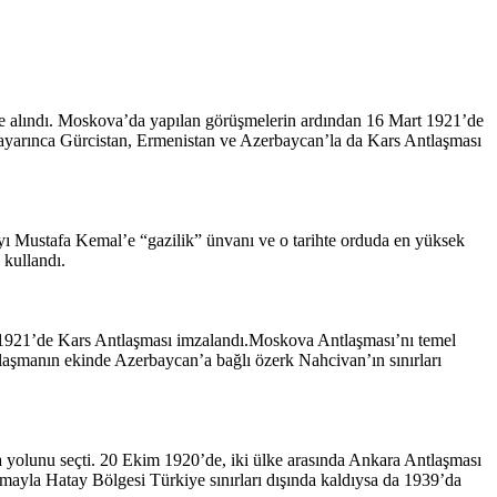
le alındı. Moskova’da yapılan görüşmelerin ardından 16 Mart 1921’de
 ayarınca Gürcistan, Ermenistan ve Azerbaycan’la da Kars Antlaşması
 Mustafa Kemal’e “gazilik” ünvanı ve o tarihte orduda en yüksek
 kullandı.
1921’de Kars Antlaşması imzalandı.Moskova Antlaşması’nı temel
ntlaşmanın ekinde Azerbaycan’a bağlı özerk Nahcivan’ın sınırları
 yolunu seçti. 20 Ekim 1920’de, iki ülke arasında Ankara Antlaşması
laşmayla Hatay Bölgesi Türkiye sınırları dışında kaldıysa da 1939’da