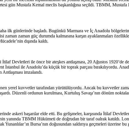
tesi gün Mustafa Kemal meclis başkanlığına seçildi. TBMM, Mustafa Ke
 daha ilk günlerinde başladı. Bugünkü Marmara ve İç Anadolu bölgeleri
lisi zaman zaman güç durumda kalmasına karşın ayaklanmaları özellikl
cadele’nin dışında kaldı.
 İtilaf Devletleri ile önce bir ateşkes antlaşması, 20 Ağustos 1920’de
nt İstanbul ile Anadolu’da küçük bir toprak parçası bırakılıyordu. An
n Antlaşması imzalandı.
denen yerel kuvvetler tarafından yürütülüyordu. Ancak bu kuvvetler zam
başardı. Düzenli ordunun kurulması, Kurtuluş Savaşı’nın dönüm noktalar
e askeri başarılar elde etti. Bu gelişmeler, karşısında İtilaf Devle
in yanında TBMM Hükümeti de doğrudan bir taraf oalrak katıldı. Londra
ak Yunanlılar’ın Bursa’nın doğusundan saldırıya geçmeleri üzerine bu g