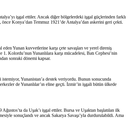
lya’yı işgal ettiler. Ancak diğer bölgelerdeki işgal güçlerinden farklı
den, önce Konya’dan Temmuz 1921’de Antalya’dan askerini geri çekti.
l eden Yunan kuvvetlerine karşı çete savaşları ve yerel direniş
ve 1. Kolordu’nun Yunanlılara karşı mücadelesi, Batı Cephesi’nin
ından sonraki dönemi kapsar.
ni istemiyor, Yunanistan’a destek veriyordu. Bunun sonucunda
erkezler de Yunanlılar’ın eline geçti. İzmir’in işgali bütün ülkede
Ağustos’ta da Uşak’ı işgal ettiler. Bursa ve Uşaktan başlatılan ilk
şmesiyle sonuçlandı ve ancak Sakarya Savaşı’yla durdurulabildi. Ama