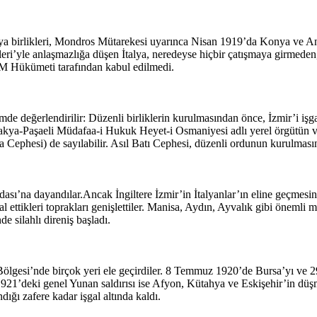
alya birlikleri, Mondros Mütarekesi uyarınca Nisan 1919’da Konya ve Anta
etleri’yle anlaşmazlığa düşen İtalya, neredeyse hiçbir çatışmaya girme
MM Hükümeti tarafından kabul edilmedi.
de değerlendirilir: Düzenli birliklerin kurulmasından önce, İzmir’i işga
 Trakya-Paşaeli Müdafaa-i Hukuk Heyet-i Osmaniyesi adlı yerel örgütün 
kya Cephesi) de sayılabilir. Asıl Batı Cephesi, düzenli ordunun kurulmas
ası’na dayandılar.Ancak İngiltere İzmir’in İtalyanlar’ın eline geçmesi
 ettikleri toprakları genişlettiler. Manisa, Aydın, Ayvalık gibi önemli m
e silahlı direniş başladı.
ölgesi’nde birçok yeri ele geçirdiler. 8 Temmuz 1920’de Bursa’yı ve 29 
1921’deki genel Yunan saldırısı ise Afyon, Kütahya ve Eskişehir’in dü
ğı zafere kadar işgal altında kaldı.