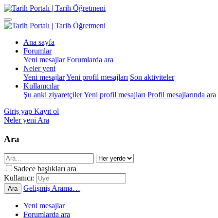
Ana sayfa
Forumlar
Yeni mesajlar
Forumlarda ara
Neler yeni
Yeni mesajlar
Yeni profil mesajları
Son aktiviteler
Kullanıcılar
Şu anki ziyaretçiler
Yeni profil mesajları
Profil mesajlarında ara
Giriş yap
Kayıt ol
Neler yeni
Ara
Ara
Sadece başlıkları ara
Kullanıcı:
Gelişmiş Arama…
Ara
Yeni mesajlar
Forumlarda ara