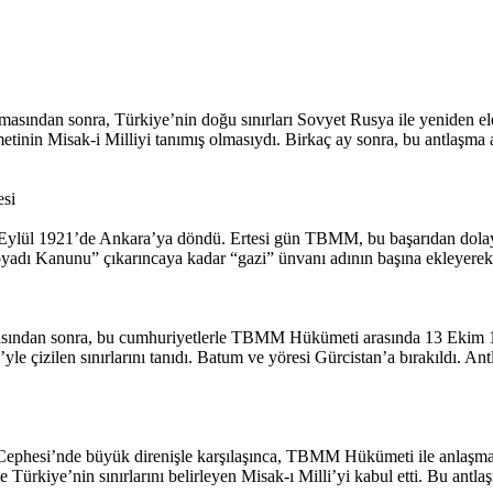
asından sonra, Türkiye’nin doğu sınırları Sovyet Rusya ile yeniden e
tinin Misak-i Milliyi tanımış olmasıydı. Birkaç ay sonra, bu antlaşma
esi
Eylül 1921’de Ankara’ya döndü. Ertesi gün TBMM, bu başarıdan dolayı
oyadı Kanunu” çıkarıncaya kadar “gazi” ünvanı adının başına ekleyerek
asından sonra, bu cumhuriyetlerle TBMM Hükümeti arasında 13 Ekim 
le çizilen sınırlarını tanıdı. Batum ve yöresi Gürcistan’a bırakıldı. A
y Cephesi’nde büyük direnişle karşılaşınca, TBMM Hükümeti ile anlaşma
e Türkiye’nin sınırlarını belirleyen Misak-ı Milli’yi kabul etti. Bu ant