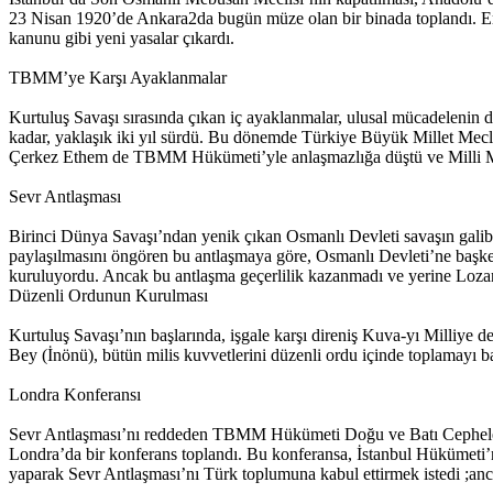
23 Nisan 1920’de Ankara2da bugün müze olan bir binada toplandı. Er
kanunu gibi yeni yasalar çıkardı.
TBMM’ye Karşı Ayaklanmalar
Kurtuluş Savaşı sırasında çıkan iç ayaklanmalar, ulusal mücadelenin
kadar, yaklaşık iki yıl sürdü. Bu dönemde Türkiye Büyük Millet Mec
Çerkez Ethem de TBMM Hükümeti’yle anlaşmazlığa düştü ve Milli Mü
Sevr Antlaşması
Birinci Dünya Savaşı’ndan yenik çıkan Osmanlı Devleti savaşın galibi
paylaşılmasını öngören bu antlaşmaya göre, Osmanlı Devleti’ne başke
kuruluyordu. Ancak bu antlaşma geçerlilik kazanmadı ve yerine Loza
Düzenli Ordunun Kurulması
Kurtuluş Savaşı’nın başlarında, işgale karşı direniş Kuva-yı Milliye 
Bey (İnönü), bütün milis kuvvetlerini düzenli ordu içinde toplamayı 
Londra Konferansı
Sevr Antlaşması’nı reddeden TBMM Hükümeti Doğu ve Batı Cephelerind
Londra’da bir konferans toplandı. Bu konferansa, İstanbul Hükümeti’n
yaparak Sevr Antlaşması’nı Türk toplumuna kabul ettirmek istedi ;anc