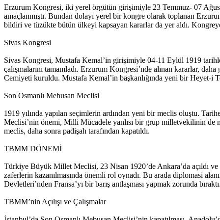
Erzurum Kongresi, iki yerel örgütün girişimiyle 23 Temmuz- 07 Ağustos
amaçlanmıştı. Bundan dolayı yerel bir kongre olarak toplanan Erzurum
bildiri ve tüzükte bütün ülkeyi kapsayan kararlar da yer aldı. Kongre
Sivas Kongresi
Sivas Kongresi, Mustafa Kemal’in girişimiyle 04-11 Eylül 1919 tarihle
çalışmalarını tamamladı. Erzurum Kongresi’nde alınan kararlar, daha
Cemiyeti kuruldu. Mustafa Kemal’in başkanlığında yeni bir Heyet-i T
Son Osmanlı Mebusan Meclisi
1919 yılında yapılan seçimlerin ardından yeni bir meclis oluştu. Tar
Meclisi’nin önemi, Milli Mücadele yanlısı bir grup milletvekilinin de 
meclis, daha sonra padişah tarafından kapatıldı.
TBMM DÖNEMİ
Türkiye Büyük Millet Meclisi, 23 Nisan 1920’de Ankara’da açıldı ve ba
zaferlerin kazanılmasında önemli rol oynadı. Bu arada diplomasi alanı
Devletleri’nden Fransa’yı bir barış antlaşması yapmak zorunda bırakt
TBMM’nin Açılışı ve Çalışmalar
İstanbul’da Son Osmanlı Mebusan Meclisi’nin kapatılması, Anadolu’da