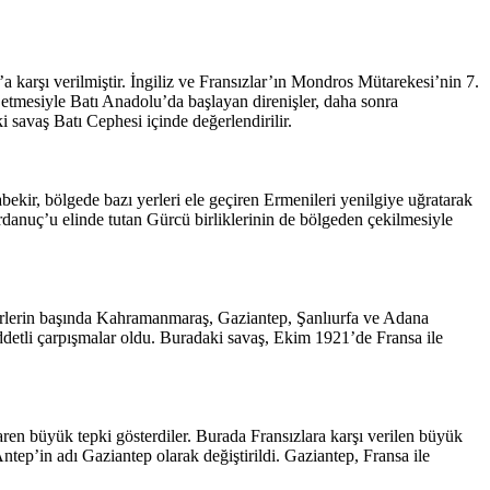
karşı verilmiştir. İngiliz ve Fransızlar’ın Mondros Mütarekesi’nin 7.
etmesiyle Batı Anadolu’da başlayan direnişler, daha sonra
 savaş Batı Cephesi içinde değerlendirilir.
r, bölgede bazı yerleri ele geçiren Ermenileri yenilgiye uğratarak
anuç’u elinde tutan Gürcü birliklerinin de bölgeden çekilmesiyle
yerlerin başında Kahramanmaraş, Gaziantep, Şanlıurfa ve Adana
iddetli çarpışmalar oldu. Buradaki savaş, Ekim 1921’de Fransa ile
baren büyük tepki gösterdiler. Burada Fransızlara karşı verilen büyük
tep’in adı Gaziantep olarak değiştirildi. Gaziantep, Fransa ile