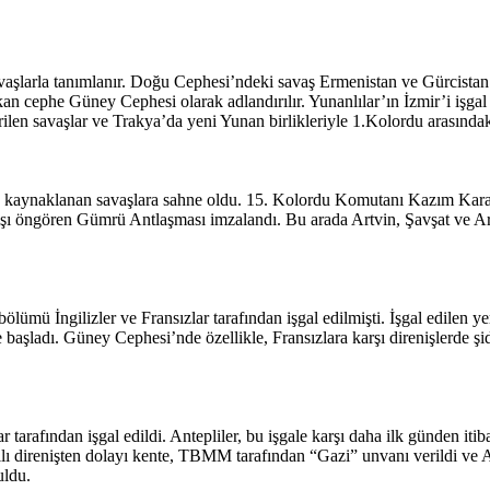
şlarla tanımlanır. Doğu Cephesi’ndeki savaş Ermenistan ve Gürcistan’a 
n cephe Güney Cephesi olarak adlandırılır. Yunanlılar’ın İzmir’i işgal 
len savaşlar ve Trakya’da yeni Yunan birlikleriyle 1.Kolordu arasındaki
aynaklanan savaşlara sahne oldu. 15. Kolordu Komutanı Kazım Karabeki
ışı öngören Gümrü Antlaşması imzalandı. Bu arada Artvin, Şavşat ve Ard
mü İngilizler ve Fransızlar tarafından işgal edilmişti. İşgal edilen 
 başladı. Güney Cephesi’nde özellikle, Fransızlara karşı direnişlerde ş
tarafından işgal edildi. Antepliler, bu işgale karşı daha ilk günden iti
lı direnişten dolayı kente, TBMM tarafından “Gazi” unvanı verildi ve An
uldu.