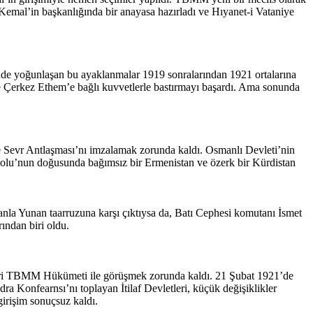
mal’in başkanlığında bir anayasa hazırladı ve Hıyanet-i Vataniye
nde yoğunlaşan bu ayaklanmalar 1919 sonralarından 1921 ortalarına
e Çerkez Ethem’e bağlı kuvvetlerle bastırmayı başardı. Ama sonunda
 de Sevr Antlaşması’nı imzalamak zorunda kaldı. Osmanlı Devleti’nin
adolu’nun doğusunda bağımsız bir Ermenistan ve özerk bir Kürdistan
anla Yunan taarruzuna karşı çıktıysa da, Batı Cephesi komutanı İsmet
ından biri oldu.
tleri TBMM Hükümeti ile görüşmek zorunda kaldı. 21 Şubat 1921’de
 Konfearnsı’nı toplayan İtilaf Devletleri, küçük değişiklikler
irişim sonuçsuz kaldı.