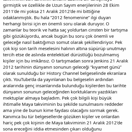
girmiştik ve özellikle de Uzun Sayım enerjilerinin 28 Ekim
2011’de mi yoksa 21 Aralık 2012’de mi bittiğine
odaklanmıştık. Bu hala “2012 fenomenine” ilgi duyan
herhangi birisi için en önemli soru olarak duruyor. O
zamanlar bu teorik ve hatta saç yoldurtan cinsten bir tartışma
gibi gözüküyordu, ancak bugün bu soru çok önemli ve
geleceğe nasıl baktığımızı somut olarak şekillendiriyor. Pek
çok kişi son tarih meselesini halının altına süpürüp unutmayı
tercih etse de aslında entelektüel dürüstlüğü bozulmamış
kişiler için bu imkânsız. O tartışmadan sonra Jenkins 21 Aralık
2012 tarihinin dünyanın sonunun geleceği “kıyamet günü”
olarak sunulduğu bir History Channel belgeselinde ekranlara
çıktı. YouTube’da da yayınlanan bu belgeselin ardından
aralarında genç insanlarında bulunduğu kişilerden bu tarihte
dünyanın sonunun geleceğinden korktuklarını yazdıkları
mektuplar almaya başladım. Pek çok bilgili kişi büyük
ihtimalle Maya takviminin bu şekilde sunulmasını reddeder
ama yine de bunun kime faydası olacağını sormak gerek.
Kanımca bu tür belgesellerde gözüken kişiler ve onlardan
hariç pek çok kişinin de Maya takviminin 21 Aralık 2012’de
sona ereceğini iddia etmesinden çıkarı olduğunu