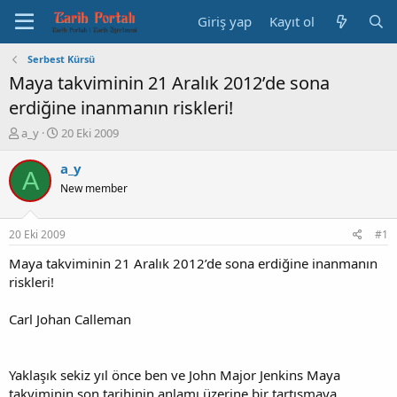
Giriş yap
Kayıt ol
Serbest Kürsü
Maya takviminin 21 Aralık 2012’de sona
erdiğine inanmanın riskleri!
K
B
a_y
20 Eki 2009
o
a
n
ş
a_y
A
b
l
New member
u
a
y
n
u
g
20 Eki 2009
#1
b
ı
a
ç
Maya takviminin 21 Aralık 2012’de sona erdiğine inanmanın
ş
t
riskleri!
l
a
a
r
Carl Johan Calleman
t
i
a
h
n
i
Yaklaşık sekiz yıl önce ben ve John Major Jenkins Maya
takviminin son tarihinin anlamı üzerine bir tartışmaya