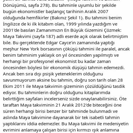
Dönüşümü, sayfa 278). Bu tahminle uyumlu bir şekilde
bugün ekonomistler başlangıç tarihinin Aralık 2007
olduğunda hemfikirler (Bakınız Şekil 1). Bu tahmini benim
İngilizce de ki ilk kitabım olan, 1999 yılında yazdığım ve
2001'de basılan Zamanımızın En Büyük Gizemini Çözmek:
Maya Takvimi (sayfa 187) adlı eserde açık olarak belirtmiştim
bile. Bu gerçektende Edgar Cayce’in zamanında yaptığı
meşhur New York borsasının çöküşü tahmini ile paralel, ancak
benim tahminim yaklaşık on yıl öncesinden yapılmıştı ve
herhangi bir profesyonel ekonomist bu kadar zaman
öncesinden böylesi bir ekonomik düşüşü tahmin edemezdi.
Ancak ben sıra dışı psişik yeteneklerim olduğunu
savunmuyorum aksine bu tahmin, doğru son tarih olan 28
Ekim 2011 ile Maya takvimin gizeminin çözüldüğünü tasdik
ediyor. Bu tahminlerin doğru olduğunu kitaplarımda
belirttiğim sayfaları incelerseniz sizde onaylanabilirsiniz. Öte
taraftan Maya takviminin 21 Aralık 2012'de biteceğini öne
süren herhangi birisi benzer bir tahminde bulunmadı ve
aslında Maya takvimine dayanarak bir tek isabetli tahmin
yaptıklarını iddia edemezler. Bu Maya takvimi ile medeniyetin
evrimini anlamaya çalışan birisi için kırmızı ışık anlamına