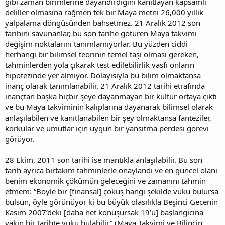
gibi zaman birimlerine dayandırdığını kanıtlayan kapsamlı
deliller olmasına rağmen tek bir Maya metni 26,000 yıllık
yalpalama döngüsünden bahsetmez. 21 Aralık 2012 son
tarihini savunanlar, bu son tarihe götüren Maya takvimi
değişim noktalarını tanımlamıyorlar. Bu yüzden ciddi
herhangi bir bilimsel teorinin temel taşı olması gereken,
tahminlerden yola çıkarak test edilebilirlik vasfı onların
hipotezinde yer almıyor. Dolayısıyla bu bilim olmaktansa
inanç olarak tanımlanabilir. 21 Aralık 2012 tarihi etrafında
inançtan başka hiçbir şeye dayanmayan bir kültür ortaya çıktı
ve bu Maya takviminin kalıplarına dayanarak bilimsel olarak
anlaşılabilen ve kanıtlanabilen bir şey olmaktansa fanteziler,
korkular ve umutlar için uygun bir yansıtma perdesi görevi
görüyor.
28 Ekim, 2011 son tarihi ise mantıkla anlaşılabilir. Bu son
tarih ayrıca birtakım tahminlerle onaylandı ve en güncel olanı
benim ekonomik çökümün geleceğini ve zamanını tahmin
etmem: “Böyle bir [finansal] çöküş hangi şekilde vuku bulursa
bulsun, öyle görünüyor ki bu büyük olasılıkla Beşinci Gecenin
Kasım 2007’deki [daha net konuşursak 19’u] başlangıcına
yakın bir tarihte vuku bulabilir” (Maya Takvimi ve Bilincin