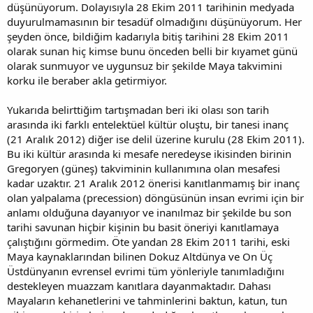
düşünüyorum. Dolayısıyla 28 Ekim 2011 tarihinin medyada
duyurulmamasının bir tesadüf olmadığını düşünüyorum. Her
şeyden önce, bildiğim kadarıyla bitiş tarihini 28 Ekim 2011
olarak sunan hiç kimse bunu önceden belli bir kıyamet günü
olarak sunmuyor ve uygunsuz bir şekilde Maya takvimini
korku ile beraber akla getirmiyor.
Yukarıda belirttiğim tartışmadan beri iki olası son tarih
arasında iki farklı entelektüel kültür oluştu, bir tanesi inanç
(21 Aralık 2012) diğer ise delil üzerine kurulu (28 Ekim 2011).
Bu iki kültür arasında ki mesafe neredeyse ikisinden birinin
Gregoryen (güneş) takviminin kullanımına olan mesafesi
kadar uzaktır. 21 Aralık 2012 önerisi kanıtlanmamış bir inanç
olan yalpalama (precession) döngüsünün insan evrimi için bir
anlamı olduğuna dayanıyor ve inanılmaz bir şekilde bu son
tarihi savunan hiçbir kişinin bu basit öneriyi kanıtlamaya
çalıştığını görmedim. Öte yandan 28 Ekim 2011 tarihi, eski
Maya kaynaklarından bilinen Dokuz Altdünya ve On Üç
Üstdünyanın evrensel evrimi tüm yönleriyle tanımladığını
destekleyen muazzam kanıtlara dayanmaktadır. Dahası
Mayaların kehanetlerini ve tahminlerini baktun, katun, tun