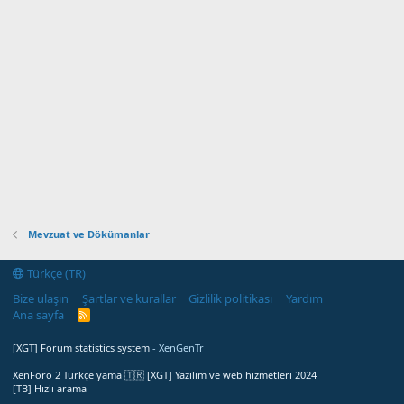
Mevzuat ve Dökümanlar
Türkçe (TR)
Bize ulaşın
Şartlar ve kurallar
Gizlilik politikası
Yardım
Ana sayfa
R
S
S
[XGT] Forum statistics system
- XenGenTr
XenForo 2 Türkçe yama 🇹🇷 [XGT] Yazılım ve web hizmetleri 2024
[TB] Hızlı arama