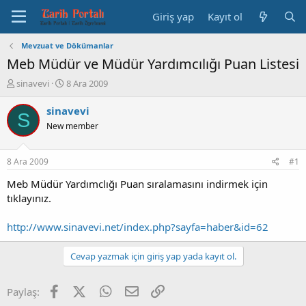
Giriş yap
Kayıt ol
Mevzuat ve Dökümanlar
Meb Müdür ve Müdür Yardımcılığı Puan Listesi
K
B
sinavevi
8 Ara 2009
o
a
n
ş
sinavevi
S
b
l
New member
u
a
y
n
u
g
8 Ara 2009
#1
b
ı
a
ç
Meb Müdür Yardımclığı Puan sıralamasını indirmek için
ş
t
tıklayınız.
l
a
a
r
http://www.sinavevi.net/index.php?sayfa=haber&id=62
t
i
a
h
n
i
Cevap yazmak için giriş yap yada kayıt ol.
Facebook
X (Twitter)
WhatsApp
E-posta
Link
Paylaş: