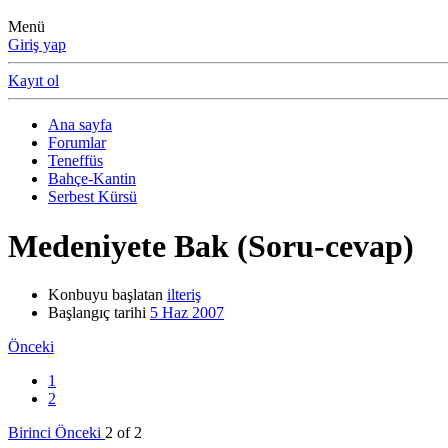
Menü
Giriş yap
Kayıt ol
Ana sayfa
Forumlar
Teneffüs
Bahçe-Kantin
Serbest Kürsü
Medeniyete Bak (Soru-cevap)
Konbuyu başlatan
ilteriş
Başlangıç tarihi
5 Haz 2007
Önceki
1
2
Birinci
Önceki
2 of 2