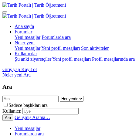
Ana sayfa
Forumlar
Yeni mesajlar
Forumlarda ara
Neler yeni
Yeni mesajlar
Yeni profil mesajları
Son aktiviteler
Kullanıcılar
Şu anki ziyaretçiler
Yeni profil mesajları
Profil mesajlarında ara
Giriş yap
Kayıt ol
Neler yeni
Ara
Ara
Sadece başlıkları ara
Kullanıcı:
Gelişmiş Arama…
Ara
Yeni mesajlar
Forumlarda ara