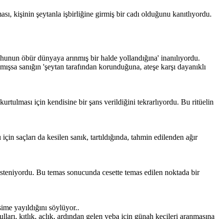
ı, kişinin şeytanla işbirliğine girmiş bir cadı olduğunu kanıtlıyordu.
ruhunun öbür dünyaya arınmış bir halde yollandığına' inanılıyordu.
anmışsa sanığın 'şeytan tarafından korunduğuna, ateşe karşı dayanıklı
urtulması için kendisine bir şans verildiğini tekrarlıyordu. Bu ritüelin
çin saçları da kesilen sanık, tartıldığında, tahmin edilenden ağır
isteniyordu. Bu temas sonucunda cesette temas edilen noktada bir
sime yayıldığını söylüyor..
rı, kıtlık, açlık, ardından gelen veba için günah keçileri aranmasına