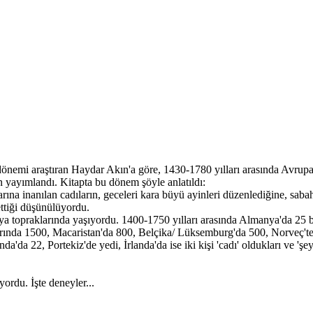
emi araştıran Haydar Akın'a göre, 1430-1780 yılları arasında Avrupa'da
n yayımlandı. Kitapta bu dönem şöyle anlatıldı:
ına inanılan cadıların, geceleri kara büyü ayinleri düzenlediğine, sabaha
ettiği düşünülüyordu.
 topraklarında yaşıyordu. 1400-1750 yılları arasında Almanya'da 25 bi
rında 1500, Macaristan'da 800, Belçika/ Lüksemburg'da 500, Norveç'te 
da 22, Portekiz'de yedi, İrlanda'da ise iki kişi 'cadı' oldukları ve 'şeyt
yordu. İşte deneyler...