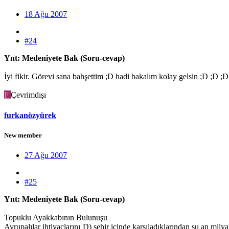
18 Ağu 2007
#24
Ynt: Medeniyete Bak (Soru-cevap)
İyi fikir. Görevi sana bahşettim ;D hadi bakalım kolay gelsin ;D ;D ;D
F
Çevrimdışı
furkanözyürek
New member
27 Ağu 2007
#25
Ynt: Medeniyete Bak (Soru-cevap)
Topuklu Ayakkabının Bulunuşu
Avrupalılar ihtiyaçlarını
D) şehir içinde karşıladıklarından şu an mil