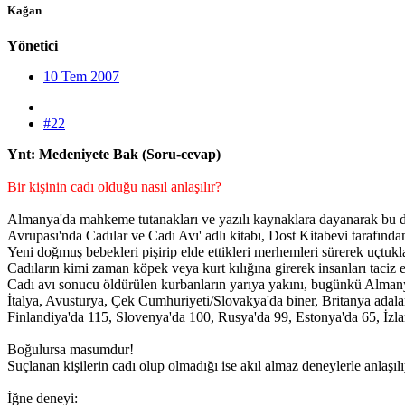
Kağan
Yönetici
10 Tem 2007
#22
Ynt: Medeniyete Bak (Soru-cevap)
Bir kişinin cadı olduğu nasıl anlaşılır?
Almanya'da mahkeme tutanakları ve yazılı kaynaklara dayanarak bu dön
Avrupası'nda Cadılar ve Cadı Avı' adlı kitabı, Dost Kitabevi tarafında
Yeni doğmuş bebekleri pişirip elde ettikleri merhemleri sürerek uçtuklar
Cadıların kimi zaman köpek veya kurt kılığına girerek insanları taciz 
Cadı avı sonucu öldürülen kurbanların yarıya yakını, bugünkü Almanya
İtalya, Avusturya, Çek Cumhuriyeti/Slovakya'da biner, Britanya adala
Finlandiya'da 115, Slovenya'da 100, Rusya'da 99, Estonya'da 65, İzlanda'
Boğulursa masumdur!
Suçlanan kişilerin cadı olup olmadığı ise akıl almaz deneylerle anlaşılı
İğne deneyi: