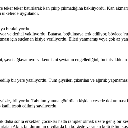
re teker teker batırılarak kan çıkıp çıkmadığına bakılıyordu. Kan akmamas
 ülkelerde uygulandı.
uya bırakılıyordu.
ıyor ve derhal yakılıyordu. Batarsa, boğulmaya terk ediliyor, böylece '
 tutması için suçlanan kişiye veriliyordu. Elleri yanmamış veya çok az y
, şayet ağlayamıyorsa kendisini şeytanın engellediğini, bu tutsaklıktan k
dilip bir yere yazılıyordu. Tüm giysileri çıkarılan ve ağırlık yapmaması i
 yüzleştiriliyordu. Tabutun yanına götürülen kişiden cesede dokunması 
atili tespit edilmiş sayılıyordu.
ak daha sonra erkekler, çocuklar hatta rahipler olmak üzere geniş bir ke
latan Akın, bu durumun o yıllarda bu bölgede yaşanan kötü iklim koşulla