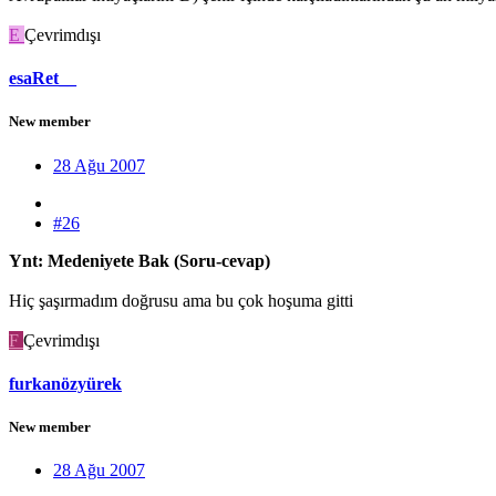
E
Çevrimdışı
esaRet__
New member
28 Ağu 2007
#26
Ynt: Medeniyete Bak (Soru-cevap)
Hiç şaşırmadım doğrusu ama bu çok hoşuma gitti
F
Çevrimdışı
furkanözyürek
New member
28 Ağu 2007