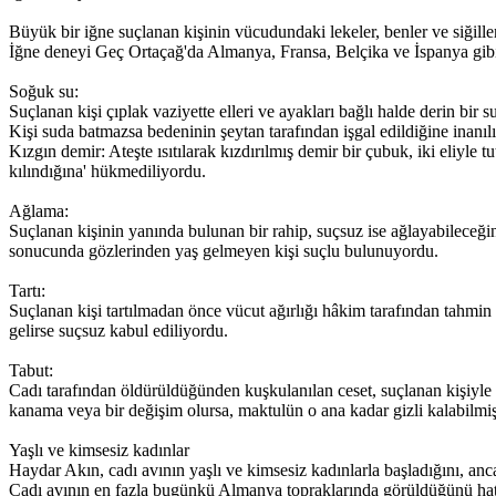
Büyük bir iğne suçlanan kişinin vücudundaki lekeler, benler ve siğille
İğne deneyi Geç Ortaçağ'da Almanya, Fransa, Belçika ve İspanya gibi
Soğuk su:
Suçlanan kişi çıplak vaziyette elleri ve ayakları bağlı halde derin bir s
Kişi suda batmazsa bedeninin şeytan tarafından işgal edildiğine inanıl
Kızgın demir: Ateşte ısıtılarak kızdırılmış demir bir çubuk, iki eliyle
kılındığına' hükmediliyordu.
Ağlama:
Suçlanan kişinin yanında bulunan bir rahip, suçsuz ise ağlayabileceğini
sonucunda gözlerinden yaş gelmeyen kişi suçlu bulunuyordu.
Tartı:
Suçlanan kişi tartılmadan önce vücut ağırlığı hâkim tarafından tahmin e
gelirse suçsuz kabul ediliyordu.
Tabut:
Cadı tarafından öldürüldüğünden kuşkulanılan ceset, suçlanan kişiyle
kanama veya bir değişim olursa, maktulün o ana kadar gizli kalabilmiş k
Yaşlı ve kimsesiz kadınlar
Haydar Akın, cadı avının yaşlı ve kimsesiz kadınlarla başladığını, anc
Cadı avının en fazla bugünkü Almanya topraklarında görüldüğünü hatır