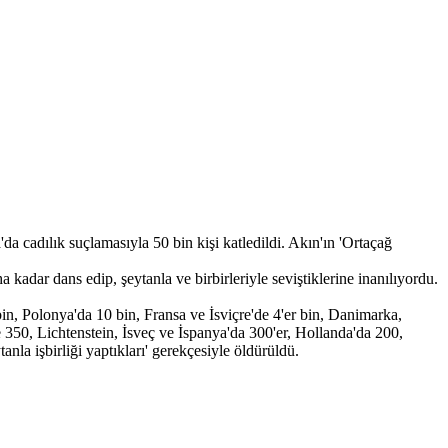
 cadılık suçlamasıyla 50 bin kişi katledildi. Akın'ın 'Ortaçağ
 kadar dans edip, şeytanla ve birbirleriyle seviştiklerine inanılıyordu.
n, Polonya'da 10 bin, Fransa ve İsviçre'de 4'er bin, Danimarka,
350, Lichtenstein, İsveç ve İspanya'da 300'er, Hollanda'da 200,
anla işbirliği yaptıkları' gerekçesiyle öldürüldü.