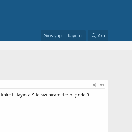
Giriş yap
Kayıt ol
Ara
#1
ke tıklayınız. Site sizi piramitlerin içinde 3