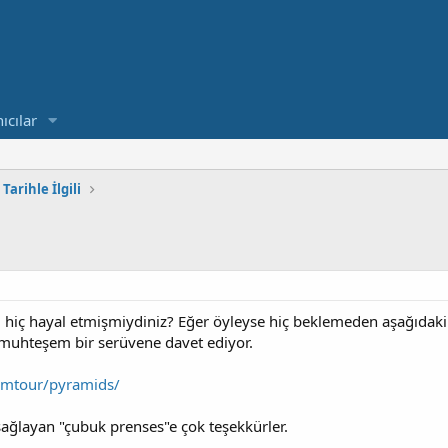
ıcılar
Tarihle İlgili
 hiç hayal etmişmiydiniz? Eğer öyleyse hiç beklemeden aşağıdaki lin
e muhteşem bir serüvene davet ediyor.
mtour/pyramids/
sağlayan "çubuk prenses"e çok teşekkürler.