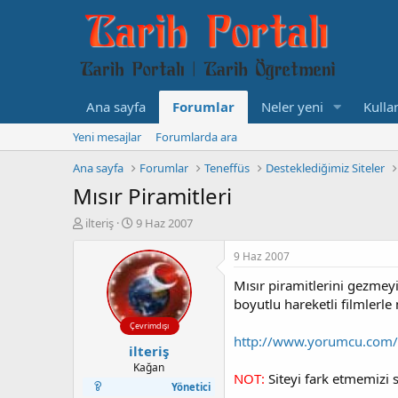
Ana sayfa
Forumlar
Neler yeni
Kullan
Yeni mesajlar
Forumlarda ara
Ana sayfa
Forumlar
Teneffüs
Desteklediğimiz Siteler
Mısır Piramitleri
K
B
ilteriş
9 Haz 2007
o
a
n
ş
9 Haz 2007
b
l
Mısır piramitlerini gezmeyi
u
a
y
n
boyutlu hareketli filmlerl
u
g
Çevrimdışı
b
ı
http://www.yorumcu.com/
ilteriş
a
ç
ş
t
Kağan
NOT:
Siteyi fark etmemizi 
l
a
Yönetici