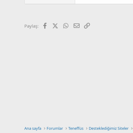
a
r
t
i
a
h
n
i
Facebook
X (Twitter)
WhatsApp
E-posta
Link
Paylaş:
Ana sayfa
Forumlar
Teneffüs
Desteklediğimiz Siteler